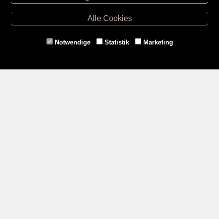
Retz -
02942/20433
Hollabrunn -
02952/30057
Alle Cookies
Eggenburg -
02984/3836
Horn -
02982/3942
Notwendige
Statistik
Marketing
Gmünd -
02852/20482
Zahlungsmethoden
Social Media
Service