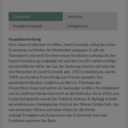
Zusatzinfo
Verfasser
Produktsicherheit
Schlagworte
Hauptbeschreibung
Dem neuen Erzbischof von Wien, Josef Grünwidl, schlug bei seiner
Ernennung und Weihe viel Wohlwollen entgegen. Er gilt als
Teamplayer und steht für einen neuen kirchlichen Leitungsstil, den
Papst Franziskus grundgelegt hat und den Leo XIV. weiterverfolgt:
ein bischöflicher Hirte, der aus der Seelsorge kommt und nahe bei
den Menschen ist.Josef Grünwidl, geb. 1963 in Hollabrunn, wurde
1988 von Kardinal Franz König zum Priester geweiht. Der
passionierte Musiker studierte parallel zur Theologie das
Konzertfach Orgel und wirkte als Seelsorger in Wien, Perchtoldsdorf
und im südlichen Niederösterreich als Bischofsvikar bis er 2026 zum
Erzbischof geweiht wurde.Der Publizist Andreas R. Batlogg erstellt
ein einfühlsames theologisches Portrait des Wiener Erzbischofs, das
sein bisheriges Wirken und seine Vision für die Kirche
aufzeigt.Predigten und Ansprachen des Erzbischofs und viele
Farbfotos ergänzen das Buch.