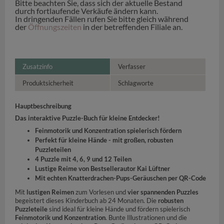
Bitte beachten Sie, dass sich der aktuelle Bestand
durch fortlaufende Verkäufe ändern kann.
In dringenden Fällen rufen Sie bitte gleich während
der
Öffnungszeiten
in der betreffenden Filiale an.
Zusatzinfo
Verfasser
Produktsicherheit
Schlagworte
Hauptbeschreibung
Das interaktive Puzzle-Buch für kleine Entdecker!
Feinmotorik und Konzentration spielerisch fördern
Perfekt für kleine Hände - mit großen, robusten
Puzzleteilen
4 Puzzle mit 4, 6, 9 und 12 Teilen
Lustige Reime von Bestsellerautor Kai Lüftner
Mit echten Knatterdrachen-Pups-Geräuschen per QR-Code
Mit
lustigen Reimen
zum Vorlesen und
vier spannenden Puzzles
begeistert dieses Kinderbuch ab 24 Monaten. Die
robusten
Puzzleteile
sind ideal für kleine Hände und fördern spielerisch
Feinmotorik und Konzentration
. Bunte Illustrationen und die