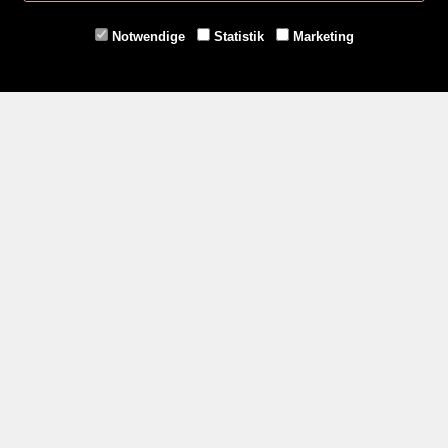
Eggenburg -
02984/3836
Horn -
02982/3942
Notwendige
Statistik
Marketing
Gmünd -
02852/20482
Zahlungsmethoden
Social Media
Service
Versandkosten
Kontakt
AGB