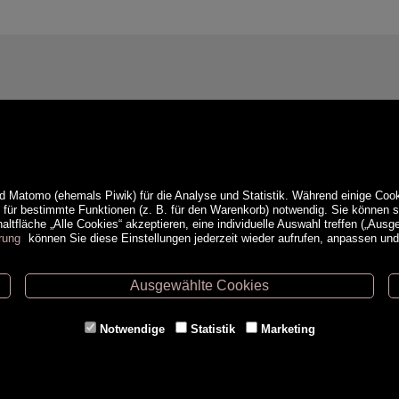
d Matomo (ehemals Piwik) für die Analyse und Statistik. Während einige Cook
e für bestimmte Funktionen (z. B. für den Warenkorb) notwendig. Sie können
ltfläche „Alle Cookies“ akzeptieren, eine individuelle Auswahl treffen („Ausg
rung
können Sie diese Einstellungen jederzeit wieder aufrufen, anpassen un
Ausgewählte Cookies
ethoden
Service
Notwendige
Statistik
Marketing
Versandkosten
Kontakt
AGB
a
Impressum