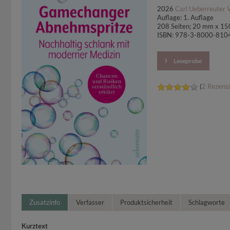
2026
Carl Ueberreuter 
Auflage: 1. Auflage
208 Seiten; 20 mm x 1
ISBN: 978-3-8000-810
Leseprobe
(
2 Rezens
Zusatzinfo
Verfasser
Produktsicherheit
Schlagworte
Kurztext