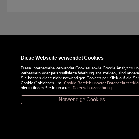
Diese Webseite verwendet Cookies
Diese Internetseite verwendet Cookies sowie Google Analytics un
verbessern oder personalisierte Werbung anzuzeigen, sind ander
Sie können diese nicht notwendigen Cookies per Klick auf die Scha
Cookies“ ablehnen. Im
Cookie-Bereich unserer Datenschutzerklä
hierzu finden Sie in unserer
Datenschutzerklärung
.
Notwendige Cookies
Unsere Öffnungszeiten
Zahlungsm
Retz -
02942/20433
Hollabrunn -
02952/30057
Eggenburg -
02984/3836
Horn -
02982/3942
Social Medi