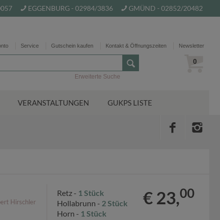
0057
EGGENBURG - 02984/3836
GMÜND - 02852/20482
onto
Service
Gutschein kaufen
Kontakt & Öffnungszeiten
Newsletter
0
Erweiterte Suche
VERANSTALTUNGEN
GUKPS LISTE
00
€ 23,
Retz -
1 Stück
ert Hirschler
Hollabrunn -
2 Stück
Horn -
1 Stück