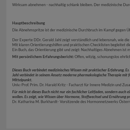
Wirksam abnehmen - nachhaltig schlank bleiben. Der medizinische Durc
Hauptbeschreibung
Die Abnehmspritze ist der medizinische Durchbruch im Kampf gegen Überg
Der Experte DDr. Gerald Jahl zeigt verständlich und lebensnah, wie d
Mit klaren Orientierungshilfen und praktischen Checklisten begleitet d
Ein Buch, das Orientierung gibt und zeigt: Nachhaltiges Abnehmen ist m
Mit persönlichem Erfahrungsbericht:
Offen, witzig, schonungslos ehrl
Dieses Buch verbindet medizinisches Wissen mit praktischer Erfahrung. Es i
Jahl verbindet in seinem Ansatz moderne pharmakologische Therapie mit fu
Mittelpunkt.
Univ.-Prof. Prim. Dr. Harald Kritz - Facharzt für Innere Medizin und Z
Für mich ist dieses Buch nicht nur ein fachlicher Leitfaden, sondern auch 
wollen. Es zeigt, wie Wissen über Hormone, Stoffwechsel und Ernährung pr
Dr. Katharina M. Burkhardt- Vorsitzende des Hormonnetzwerks Österr