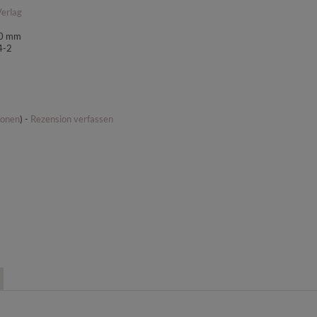
Verlag
50 mm
4-2
ionen
) -
Rezension verfassen