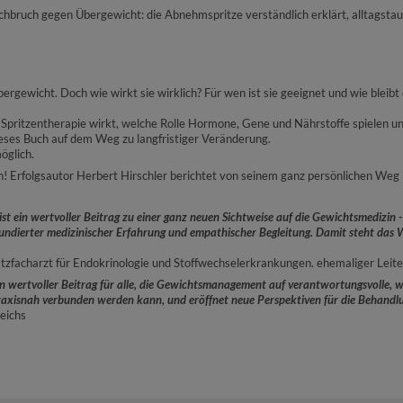
hbruch gegen Übergewicht: die Abnehmspritze verständlich erklärt, alltagstau
ewicht. Doch wie wirkt sie wirklich? Für wen ist sie geeignet und wie bleibt 
ie Spritzentherapie wirkt, welche Rolle Hormone, Gene und Nährstoffe spiele
ieses Buch auf dem Weg zu langfristiger Veränderung.
öglich.
ich! Erfolgsautor Herbert Hirschler berichtet von seinem ganz persönlichen W
st ein wertvoller Beitrag zu einer ganz neuen Sichtweise auf die Gewichtsmedizin -
ndierter medizinischer Erfahrung und empathischer Begleitung. Damit steht das W
usatzfacharzt für Endokrinologie und Stoffwechselerkrankungen. ehemaliger Leit
ein wertvoller Beitrag für alle, die Gewichtsmanagement auf verantwortungsvolle, 
axisnah verbunden werden kann, und eröffnet neue Perspektiven für die Behandlun
eichs