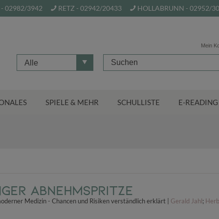
- 02982/3942
RETZ - 02942/20433
HOLLABRUNN - 02952/3
Mein K
Alle
ONALES
SPIELE & MEHR
SCHULLISTE
E-READING
ger Abnehmspritze
oderner Medizin - Chancen und Risiken verständlich erklärt |
Gerald Jahl
;
Herb