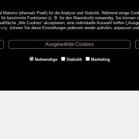
d Matomo (ehemals Piwik) für die Analyse und Statistik. Während einige Cook
e für bestimmte Funktionen (z. B. für den Warenkorb) notwendig. Sie können
ltfläche „Alle Cookies“ akzeptieren, eine individuelle Auswahl treffen („Ausg
rung
können Sie diese Einstellungen jederzeit wieder aufrufen, anpassen un
Ausgewählte Cookies
ethoden
Service
Notwendige
Statistik
Marketing
Versandkosten
Kontakt
AGB
a
Impressum
Datenschutz- & Cookieerklärung
Erweiterte Suche
Veranstaltungen
<VERTRAG WIDERRUFEN>
Gutschein kaufen
Newsletter Anmeldung