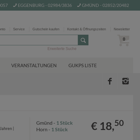
0057
EGGENBURG - 02984/3836
GMÜND - 02852/20482
onto
Service
Gutschein kaufen
Kontakt & Öffnungszeiten
Newsletter
0
Erweiterte Suche
VERANSTALTUNGEN
GUKPS LISTE
50
€ 18,
Gmünd -
1 Stück
Jahren |
Horn -
1 Stück