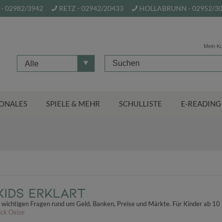
- 02982/3942
RETZ - 02942/20433
HOLLABRUNN - 02952/3
Mein K
Alle
ONALES
SPIELE & MEHR
SCHULLISTE
E-READING
Kids erklärt
 wichtigen Fragen rund um Geld, Banken, Preise und Märkte. Für Kinder ab 10 
ick Oelze