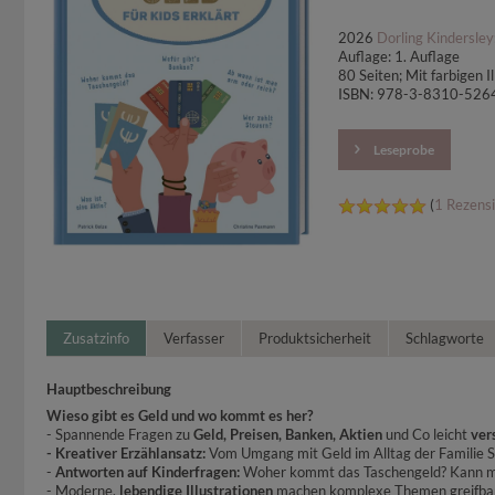
2026
Dorling Kindersley
Auflage: 1. Auflage
80 Seiten; Mit farbigen 
ISBN: 978-3-8310-526
Leseprobe
(
1 Rezens
Zusatzinfo
Verfasser
Produktsicherheit
Schlagworte
Hauptbeschreibung
Wieso gibt es Geld und wo kommt es her?
- Spannende Fragen zu
Geld, Preisen, Banken, Aktien
und Co leicht
ver
- Kreativer Erzählansatz:
Vom Umgang mit Geld im Alltag der Familie S
-
Antworten auf Kinderfragen:
Woher kommt das Taschengeld? Kann man
- Moderne,
lebendige Illustrationen
machen komplexe Themen greifba