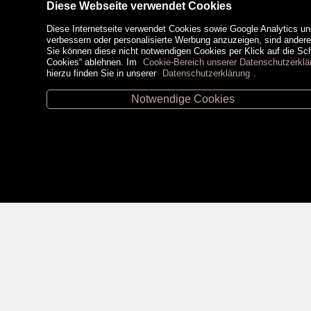
Diese Webseite verwendet Cookies
Diese Internetseite verwendet Cookies sowie Google Analytics un
verbessern oder personalisierte Werbung anzuzeigen, sind ander
Sie können diese nicht notwendigen Cookies per Klick auf die Scha
Cookies“ ablehnen. Im
Cookie-Bereich unserer Datenschutzerklä
hierzu finden Sie in unserer
Datenschutzerklärung
.
Notwendige Cookies
Unsere Öffnungszeiten
Zahlungsm
Retz -
02942/20433
Hollabrunn -
02952/30057
Eggenburg -
02984/3836
Horn -
02982/3942
Social Medi
Gmünd -
02852/20482