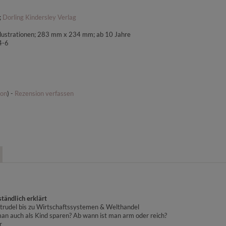
;
Dorling Kindersley Verlag
Illustrationen; 283 mm x 234 mm; ab 10 Jahre
4-6
ion
) -
Rezension verfassen
ständlich erklärt
trudel bis zu Wirtschaftssystemen & Welthandel
 auch als Kind sparen? Ab wann ist man arm oder reich?
r