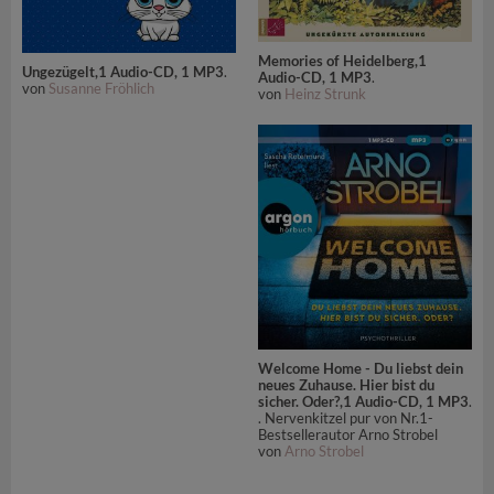
Memories of Heidelberg,1
Ungezügelt,1 Audio-CD, 1 MP3
.
Audio-CD, 1 MP3
.
von
Susanne Fröhlich
von
Heinz Strunk
Welcome Home - Du liebst dein
neues Zuhause. Hier bist du
sicher. Oder?,1 Audio-CD, 1 MP3
.
. Nervenkitzel pur von Nr.1-
Bestsellerautor Arno Strobel
von
Arno Strobel