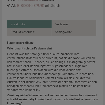
Als
E-BOOK (EPUB)
erhältlich
Zusatzinfo
Verfasser
Produktsicherheit
Schlagworte
Hauptbeschreibung
Wie romantisch darf's denn sein?
Liebe ist was für Anfänger, findet Laura. Nachdem ihre
vermeintliche Bilderbuchehe durch ist, hat sie die Nase voll von all
den romantischen Klischees, die sie fleißig auf Instagram gepostet
hat. Ihr aktueller Beziehungsstatus: geschiedener Single mit
flüchtigen Affären. Doch dann wird die Redakteurin dazu
verdonnert, über Liebe und »nachhaltige Romantik« zu schreiben.
Hä? Vollends ins Schleudern kommt Laura, als sie eine kreative
Auszeit in der Biohof-WG ihrer Schwester nimmt. Dort trifft sie den
nervigen Nachbarn Finn. Und entdeckt plötzlich eine ganz neue
Variante von Romantik ...
Zwei ungleiche Schwestern auf romantischer Sinnsuche - niemand
schreibt so einmalig komisch und romantisch wie Bestsellerautorin
Ellen Berg!