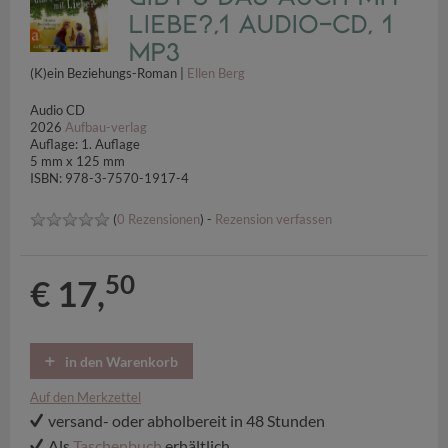
Liebe?,1 Audio-CD, 1
MP3
(K)ein Beziehungs-Roman |
Ellen Berg
Audio CD
2026
Aufbau-verlag
Auflage: 1. Auflage
5 mm x 125 mm
ISBN: 978-3-7570-1917-4
(
0 Rezensionen
) -
Rezension verfassen
50
€ 17,
in den Warenkorb
Auf den Merkzettel
versand- oder abholbereit in 48 Stunden
Als
Taschenbuch
erhältlich