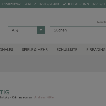
- 02982/3942
RETZ - 02942/20433
HOLLABRUNN - 02952/3
Mein K
Alle
ONALES
SPIELE & MEHR
SCHULLISTE
E-READING
tig
dlnitzky - Kriminalroman |
Andreas Pittler