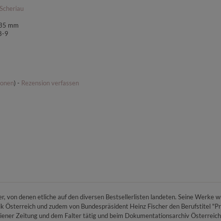
Scheriau
135 mm
8-9
ionen
) -
Rezension verfassen
r, von denen etliche auf den diversen Bestsellerlisten landeten. Seine Werke wu
k Österreich und zudem von Bundespräsident Heinz Fischer den Berufstitel "Pro
Wiener Zeitung und dem Falter tätig und beim Dokumentationsarchiv Österreichi