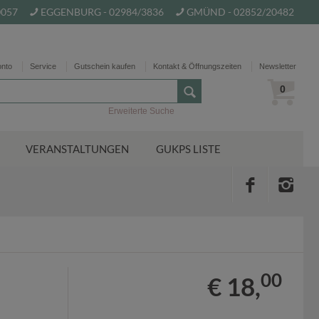
0057
EGGENBURG - 02984/3836
GMÜND - 02852/20482
onto
Service
Gutschein kaufen
Kontakt & Öffnungszeiten
Newsletter
0
Erweiterte Suche
VERANSTALTUNGEN
GUKPS LISTE
00
€ 18,