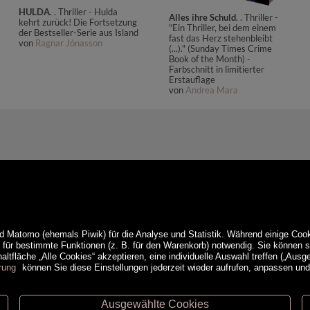
HULDA
. . Thriller - Hulda
Alles ihre Schuld
. . Thriller -
kehrt zurück! Die Fortsetzung
"Ein Thriller, bei dem einem
der Bestseller-Serie aus Island
fast das Herz stehenbleibt
von
Ragnar Jónasson
(...)." (Sunday Times Crime
Book of the Month) -
Farbschnitt in limitierter
Erstauflage
von
Andrea Mara
d Matomo (ehemals Piwik) für die Analyse und Statistik. Während einige Cook
e für bestimmte Funktionen (z. B. für den Warenkorb) notwendig. Sie können
ltfläche „Alle Cookies“ akzeptieren, eine individuelle Auswahl treffen („Ausg
rung
können Sie diese Einstellungen jederzeit wieder aufrufen, anpassen un
Ausgewählte Cookies