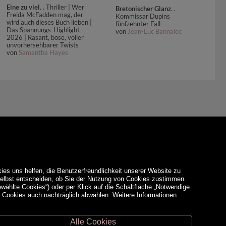
Eine zu viel
. . Thriller | Wer
Bretonischer Glanz
. .
Freida McFadden mag, der
Kommissar Dupins
wird auch dieses Buch lieben |
fünfzehnter Fall
Das Spannungs-Highlight
von
Jean-Luc Bannalec
2026 | Rasant, böse, voller
unvorhersehbarer Twists
von
Samantha Hayes
ies uns helfen, die Benutzerfreundlichkeit unserer Website zu
 selbst entscheiden, ob Sie der Nutzung von Cookies zustimmen.
ewählte Cookies“) oder per Klick auf die Schaltfläche „Notwendige
d Cookies auch nachträglich abwählen. Weitere Informationen
Alle Cookies