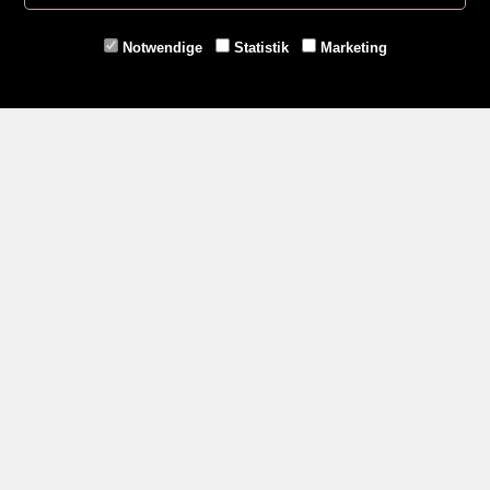
Eggenburg -
02984/3836
Horn -
02982/3942
Notwendige
Statistik
Marketing
Gmünd -
02852/20482
Zahlungsmethoden
Social Media
Service
Versandkosten
Kontakt