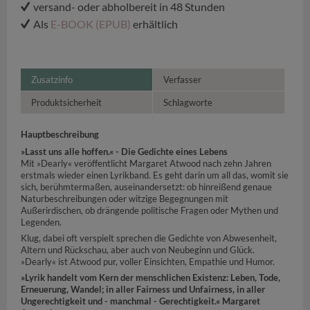
versand- oder abholbereit in 48 Stunden
Als
E-BOOK (EPUB)
erhältlich
Zusatzinfo
Verfasser
Produktsicherheit
Schlagworte
Hauptbeschreibung
»Lasst uns alle hoffen.« - Die Gedichte eines Lebens
Mit »Dearly« veröffentlicht Margaret Atwood nach zehn Jahren
erstmals wieder einen Lyrikband. Es geht darin um all das, womit sie
sich, berühmtermaßen, auseinandersetzt: ob hinreißend genaue
Naturbeschreibungen oder witzige Begegnungen mit
Außerirdischen, ob drängende politische Fragen oder Mythen und
Legenden.
Klug, dabei oft verspielt sprechen die Gedichte von Abwesenheit,
Altern und Rückschau, aber auch von Neubeginn und Glück.
»Dearly« ist Atwood pur, voller Einsichten, Empathie und Humor.
»Lyrik handelt vom Kern der menschlichen Existenz: Leben, Tode,
Erneuerung, Wandel; in aller Fairness und Unfairness, in aller
Ungerechtigkeit und - manchmal - Gerechtigkeit.« Margaret