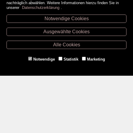
nachträglich abwählen. Weitere Informationen hierzu finden Sie in
unserer
Datenschutzerklärung
.
Notwendige Cookies
Unsere Öffnungszeiten
Ausgewählte Cookies
Retz -
02942/20433
Hollabrunn -
02952/30057
Alle Cookies
Eggenburg -
02984/3836
Horn -
02982/3942
Notwendige
Statistik
Marketing
Gmünd -
02852/20482
Zahlungsmethoden
Social Media