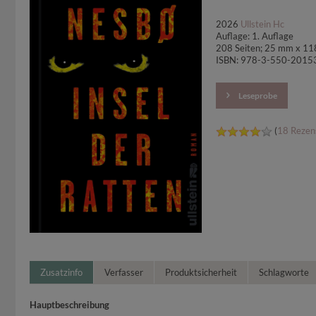
2026
Ullstein Hc
Auflage: 1. Auflage
208 Seiten; 25 mm x 1
ISBN: 978-3-550-2015
Leseprobe
(
18 Rezen
Zusatzinfo
Verfasser
Produktsicherheit
Schlagworte
Hauptbeschreibung