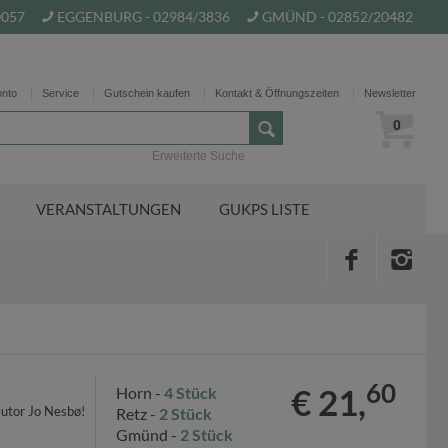
0057
EGGENBURG - 02984/3836
GMÜND - 02852/20482
onto
Service
Gutschein kaufen
Kontakt & Öffnungszeiten
Newsletter
0
Erweiterte Suche
VERANSTALTUNGEN
GUKPS LISTE
60
€ 21,
Horn -
4 Stück
autor Jo Nesbø!
Retz -
2 Stück
Gmünd -
2 Stück