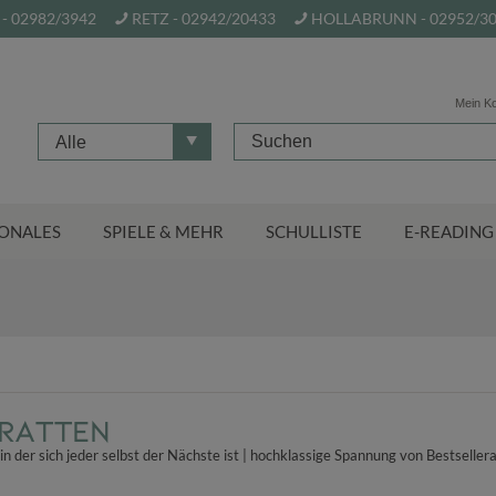
- 02982/3942
RETZ - 02942/20433
HOLLABRUNN - 02952/3
Mein K
Alle
ONALES
SPIELE & MEHR
SCHULLISTE
E-READING
 Ratten
in der sich jeder selbst der Nächste ist | hochklassige Spannung von Bestseller