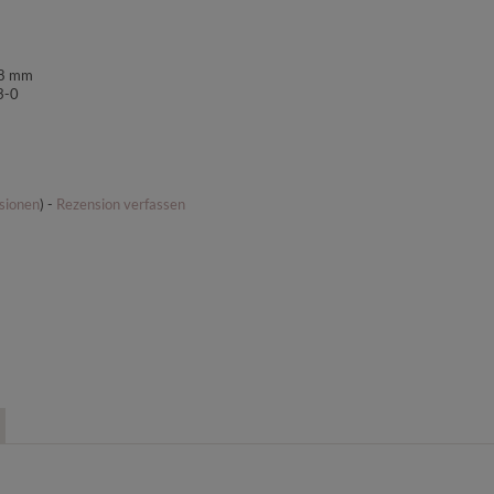
18 mm
3-0
sionen
) -
Rezension verfassen