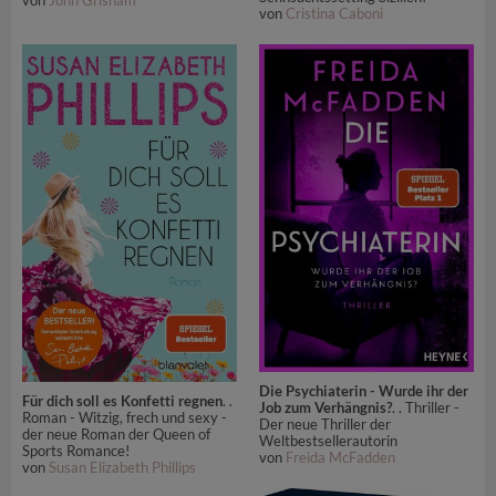
von
John Grisham
von
Cristina Caboni
Die Psychiaterin - Wurde ihr der
Für dich soll es Konfetti regnen
. .
Job zum Verhängnis?
. . Thriller -
Roman - Witzig, frech und sexy -
Der neue Thriller der
der neue Roman der Queen of
Weltbestsellerautorin
Sports Romance!
von
Freida McFadden
von
Susan Elizabeth Phillips