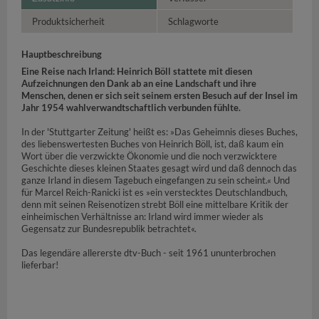
Produktsicherheit
Schlagworte
Hauptbeschreibung
Eine Reise nach Irland: Heinrich Böll stattete mit diesen
Aufzeichnungen den Dank ab an eine Landschaft und ihre
Menschen, denen er sich seit seinem ersten Besuch auf der Insel im
Jahr 1954 wahlverwandtschaftlich verbunden fühlte.
In der 'Stuttgarter Zeitung' heißt es: »Das Geheimnis dieses Buches,
des liebenswertesten Buches von Heinrich Böll, ist, daß kaum ein
Wort über die verzwickte Ökonomie und die noch verzwicktere
Geschichte dieses kleinen Staates gesagt wird und daß dennoch das
ganze Irland in diesem Tagebuch eingefangen zu sein scheint.« Und
für Marcel Reich-Ranicki ist es »ein verstecktes Deutschlandbuch,
denn mit seinen Reisenotizen strebt Böll eine mittelbare Kritik der
einheimischen Verhältnisse an: Irland wird immer wieder als
Gegensatz zur Bundesrepublik betrachtet«.
Das legendäre allererste dtv-Buch - seit 1961 ununterbrochen
lieferbar!