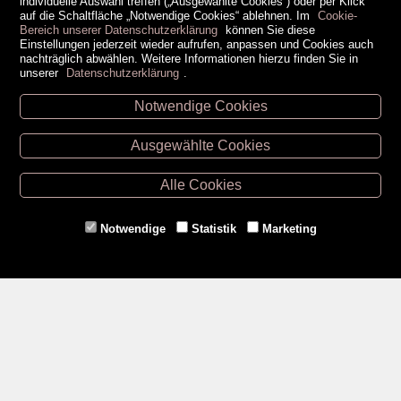
individuelle Auswahl treffen („Ausgewählte Cookies“) oder per Klick
auf die Schaltfläche „Notwendige Cookies“ ablehnen. Im
Cookie-
Bereich unserer Datenschutzerklärung
können Sie diese
Einstellungen jederzeit wieder aufrufen, anpassen und Cookies auch
nachträglich abwählen. Weitere Informationen hierzu finden Sie in
unserer
Datenschutzerklärung
.
Notwendige Cookies
Unsere Öffnungszeiten
Ausgewählte Cookies
Retz -
02942/20433
Hollabrunn -
02952/30057
Alle Cookies
Eggenburg -
02984/3836
Horn -
02982/3942
Notwendige
Statistik
Marketing
Gmünd -
02852/20482
Zahlungsmethoden