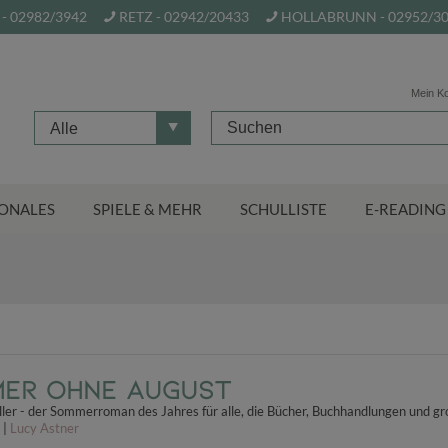
- 02982/3942
RETZ - 02942/20433
HOLLABRUNN - 02952/3
Mein K
Alle
ONALES
SPIELE & MEHR
SCHULLISTE
E-READING
mer ohne August
er - der Sommerroman des Jahres für alle, die Bücher, Buchhandlungen und g
 |
Lucy Astner