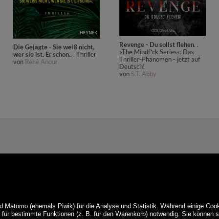
Revenge - Du sollst flehen
. .
Die Gejagte - Sie weiß nicht,
»The Mindf*ck Series«: Das
wer sie ist. Er schon.
. . Thriller
Thriller-Phänomen - jetzt auf
von
René Anour
Deutsch!
von
S.T. Abby
d Matomo (ehemals Piwik) für die Analyse und Statistik. Während einige Cook
e für bestimmte Funktionen (z. B. für den Warenkorb) notwendig. Sie können