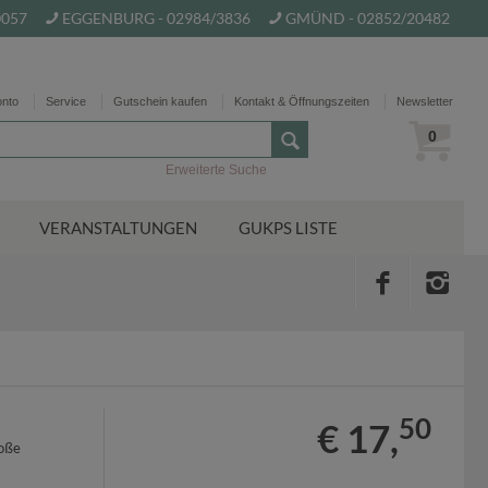
0057
EGGENBURG - 02984/3836
GMÜND - 02852/20482
onto
Service
Gutschein kaufen
Kontakt & Öffnungszeiten
Newsletter
0
Erweiterte Suche
VERANSTALTUNGEN
GUKPS LISTE
50
€ 17,
roße