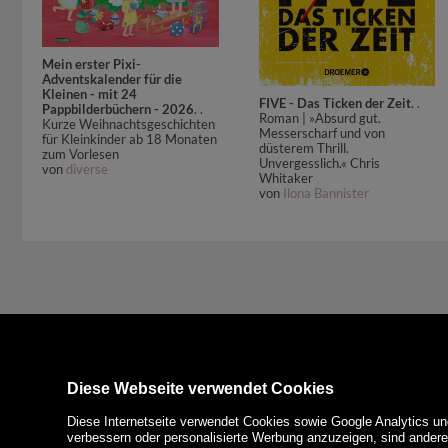
Mein erster Pixi-
Adventskalender für die
Kleinen - mit 24
FIVE - Das Ticken der Zeit
. .
Pappbilderbüchern - 2026
. .
Roman | »Absurd gut.
Kurze Weihnachtsgeschichten
Messerscharf und von
für Kleinkinder ab 18 Monaten
düsterem Thrill.
zum Vorlesen
Unvergesslich.« Chris
von
diverse
Whitaker
von
Ilona Bannister
Diese Webseite verwendet Cookies
Diese Internetseite verwendet Cookies sowie Google Analytics un
verbessern oder personalisierte Werbung anzuzeigen, sind ander