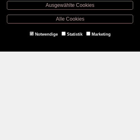
Ausgewählte Cookies
Retz -
02942/20433
Hollabrunn -
02952/30057
Alle Cookies
Eggenburg -
02984/3836
Horn -
02982/3942
Notwendige
Statistik
Marketing
Gmünd -
02852/20482
Zahlungsmethoden
Social Media
Service