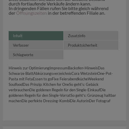
durch fortlaufende Verkäufe ändern kann.
In dringenden Fällen rufen Sie bitte gleich während
der
Öffnungszeiten
in der betreffenden Filiale an.
Inhalt
Zusatzinfo
Verfasser
Produktsicherheit
Schlagworte
Hinweis zur OptimierungImpressumBackofen-HinweisDas
Schwarze BlattAbkürzungsverzeichnisCora WetzsteinOne-Pot-
Pasta mit FetaEssen to goFixe FeierabendkücheWeekend
SoulfoodDas Prinzip: Kitchen for OneSo geht's: Gebäck
verbrauchenDie goldenen Regeln für den Single-EinkaufDie
goldenen Regeln für den Single-VorratSo geht's: Grünzeug haltbar
machenDie perfekte Dressing-KombiDie AutorinDer Fotograf