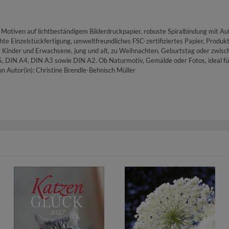
tiven auf lichtbeständigem Bilderdruckpapier, robuste Spiralbindung mit Au
 Einzelstückfertigung, umweltfreundliches FSC-zertifiziertes Papier, Produkt
inder und Erwachsene, jung und alt, zu Weihnachten, Geburtstag oder zwisc
5, DIN A4, DIN A3 sowie DIN A2. Ob Naturmotiv, Gemälde oder Fotos, ideal fü
n Autor(in): Christine Brendle-Behnisch Müller