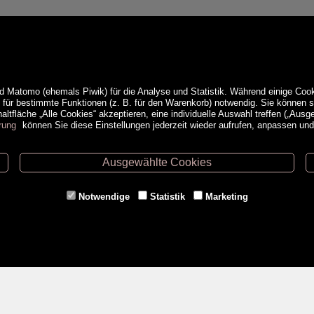
d Matomo (ehemals Piwik) für die Analyse und Statistik. Während einige Cook
e für bestimmte Funktionen (z. B. für den Warenkorb) notwendig. Sie können
ltfläche „Alle Cookies“ akzeptieren, eine individuelle Auswahl treffen („Ausg
rung
können Sie diese Einstellungen jederzeit wieder aufrufen, anpassen un
Ausgewählte Cookies
ethoden
Service
Notwendige
Statistik
Marketing
Versandkosten
Kontakt
AGB
a
Impressum
Datenschutz- & Cookieerklärung
Erweiterte Suche
Veranstaltungen
<VERTRAG WIDERRUFEN>