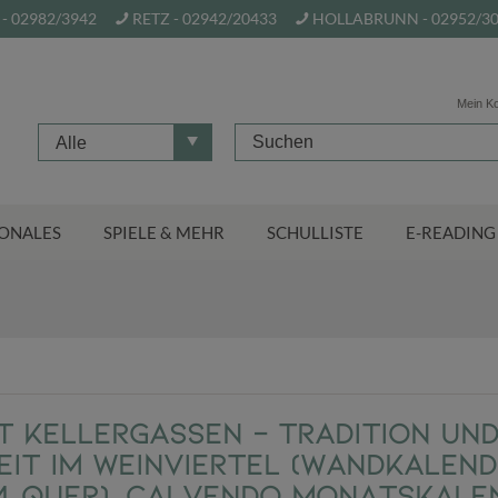
- 02982/3942
RETZ - 02942/20433
HOLLABRUNN - 02952/3
Mein K
Alle
ONALES
SPIELE & MEHR
SCHULLISTE
E-READING
 Kellergassen - Tradition un
eit im Weinviertel (Wandkalen
A4 quer), CALVENDO Monatskale