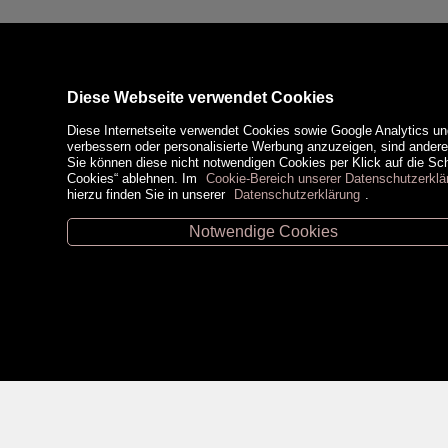
Diese Webseite verwendet Cookies
Diese Internetseite verwendet Cookies sowie Google Analytics un
verbessern oder personalisierte Werbung anzuzeigen, sind ander
Sie können diese nicht notwendigen Cookies per Klick auf die Scha
Cookies“ ablehnen. Im
Cookie-Bereich unserer Datenschutzerklä
hierzu finden Sie in unserer
Datenschutzerklärung
.
Notwendige Cookies
Unsere Öffnungszeiten
Zahlungsm
Retz -
02942/20433
Hollabrunn -
02952/30057
Eggenburg -
02984/3836
Horn -
02982/3942
Social Medi
Gmünd -
02852/20482