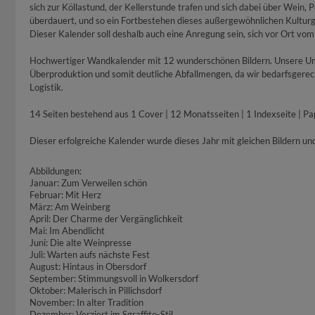
sich zur Köllastund, der Kellerstunde trafen und sich dabei über Wein, 
überdauert, und so ein Fortbestehen dieses außergewöhnlichen Kulturg
Dieser Kalender soll deshalb auch eine Anregung sein, sich vor Ort vom 
Hochwertiger Wandkalender mit 12 wunderschönen Bildern. Unsere Umwe
Überproduktion und somit deutliche Abfallmengen, da wir bedarfsgerec
Logistik.
14 Seiten bestehend aus 1 Cover | 12 Monatsseiten | 1 Indexseite | P
Dieser erfolgreiche Kalender wurde dieses Jahr mit gleichen Bildern un
Abbildungen:
Januar: Zum Verweilen schön
Februar: Mit Herz
März: Am Weinberg
April: Der Charme der Vergänglichkeit
Mai: Im Abendlicht
Juni: Die alte Weinpresse
Juli: Warten aufs nächste Fest
August: Hintaus in Obersdorf
September: Stimmungsvoll in Wolkersdorf
Oktober: Malerisch in Pillichsdorf
November: In alter Tradition
Dezember: Verziert im Sgraffito-Stil