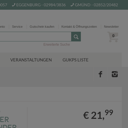
0057
EGGENBURG - 02984/3836
GMÜND - 02852/20482
onto
Service
Gutschein kaufen
Kontakt & Öffnungszeiten
Newsletter
0
Erweiterte Suche
VERANSTALTUNGEN
GUKPS LISTE
d
99
€ 21,
der
nder