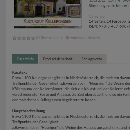
Stimmungsvolle Impressi
Calvendo
14 Seiten; 14 Farbabb.
ISBN: 978-3-457-6087
(
0 Rezensionen
) -
Rezension verfassen
Zusatzinfo
Produktsicherheit
Schlagworte
Kurztext
Etwa 1100 Kellergassen gibt es in Niederösterreich, die meisten davon 
Treffpunkte der Geselligkeit. z.B.werden beim "Heurigen" die Weine de
Köllamauna-der Kellermänner- die sich zur Köllastund, der Kellerstunde
verschiedenster Feste und Anlässe, die Zeit überdauert, und so ein Fo
der malerischen Kellergassen begeistern zu lassen.
Hauptbeschreibung
Etwa 1100 Kellergassen gibt es in Niederösterreich, die meisten davon 
Treffpunkte der Geselligkeit.
z.B.werden beim "Heurigen" die Weine des Hauses ausgeschenkt und reg