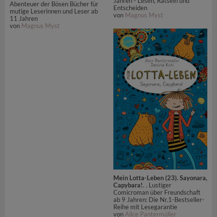
Jahren - Lesen, Rätseln und
Abenteuer der Bösen Bücher für
Entscheiden
mutige Leserinnen und Leser ab
von
Magnus Myst
11 Jahren
von
Magnus Myst
Mein Lotta-Leben (23). Sayonara,
Capybara!
. . Lustiger
Comicroman über Freundschaft
ab 9 Jahren: Die Nr.1-Bestseller-
Reihe mit Lesegarantie
von
Alice Pantermüller