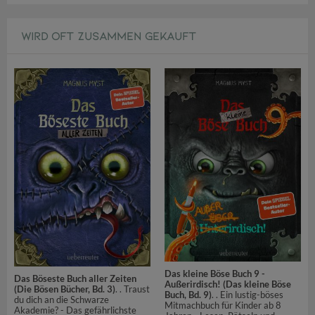
WIRD OFT ZUSAMMEN GEKAUFT
Das kleine Böse Buch 9 -
Das Böseste Buch aller Zeiten
Außerirdisch! (Das kleine Böse
(Die Bösen Bücher, Bd. 3)
. . Traust
Buch, Bd. 9)
. . Ein lustig-böses
du dich an die Schwarze
Mitmachbuch für Kinder ab 8
Akademie? - Das gefährlichste