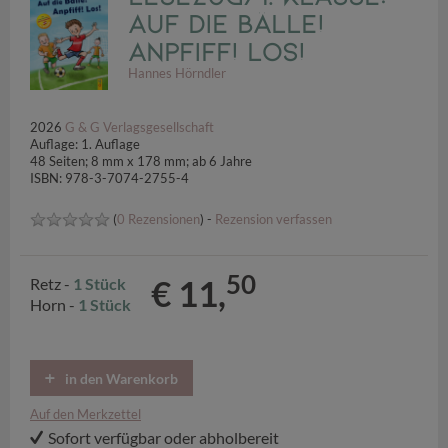
Auf die Bälle!
Anpfiff! Los!
Hannes Hörndler
2026
G & G Verlagsgesellschaft
Auflage: 1. Auflage
48 Seiten; 8 mm x 178 mm; ab 6 Jahre
ISBN: 978-3-7074-2755-4
(
0 Rezensionen
) -
Rezension verfassen
50
€ 11,
Retz -
1 Stück
Horn -
1 Stück
in den Warenkorb
Auf den Merkzettel
Sofort verfügbar oder abholbereit