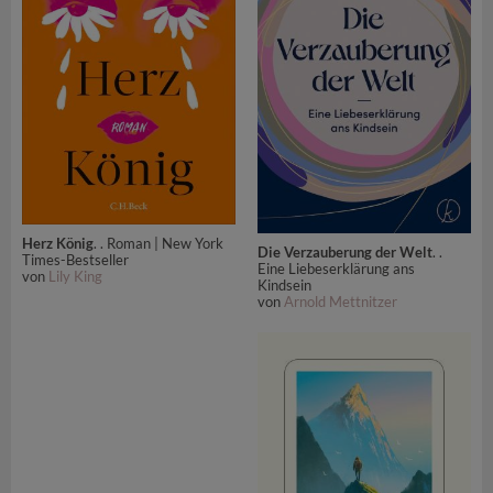
Herz König
. . Roman | New York
Die Verzauberung der Welt
. .
Times-Bestseller
Eine Liebeserklärung ans
von
Lily King
Kindsein
von
Arnold Mettnitzer