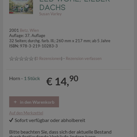
Dachs
Susan Varley
2001
Betz, Wien
Auflage: 37. Auflage
32 Seiten; durchg. farb. Ill.; 260 mm x 217 mm; ab 5 Jahre
ISBN: 978-3-219-10283-3
(
0 Rezensionen
) -
Rezension verfassen
90
€ 14,
Horn -
1 Stück
in den Warenkorb
Auf den Merkzettel
Sofort verfügbar oder abholbereit
Bitte beachten Sie, dass sich der aktuelle Bestand
durch fortlaufende Verkäufe ändern kann.