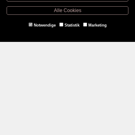
Retz -
02942/20433
Hollabrunn -
02952/30057
Alle Cookies
Eggenburg -
02984/3836
Horn -
02982/3942
Notwendige
Statistik
Marketing
Gmünd -
02852/20482
Zahlungsmethoden
Social Media
Service
Versandkosten