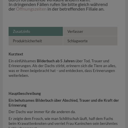
In dringenden Fällen rufen Sie bitte gleich während
der
Öffnungszeiten
in der betreffenden Filiale an.
Zusatzinfo
Verfasser
Produktsicherheit
Schlagworte
Kurztext
Ein einfühlsames
Bilderbuch ab 5 Jahren
über Tod, Trauer und
Erinnerungen. Als der Dachs stirbt, erinnern sich die Tiere an alles,
was er ihnen beigebracht hat - und entdecken, dass Erinnerungen
weiterleben.
Hauptbeschreibung
Ein behutsames Bilderbuch über Abschied, Trauer und die Kraft der
Erinnerung
Der Dachs war immer für die anderen da.
Er zeigte dem Frosch, wie man Schlittschuh läuft, half dem Fuchs
beim Krawattenknoten und verriet Frau Kaninchen sein berühmtes