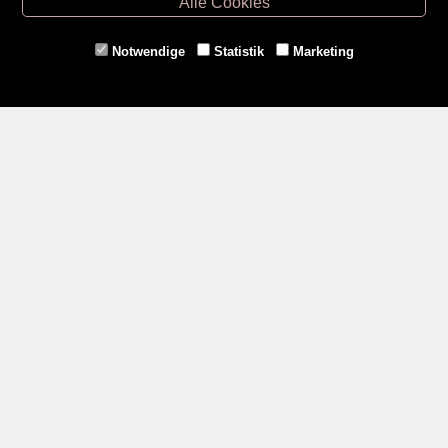
Alle Cookies
Eggenburg -
02984/3836
Horn -
02982/3942
Notwendige
Statistik
Marketing
Gmünd -
02852/20482
Zahlungsmethoden
Social Media
Service
Versandkosten
Kontakt