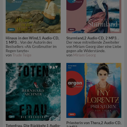
Hinaus in den Wind,1 Audio-CD,
Sturmland,2 Audio-CD, 2 MP3
. .
1 MP3
. . Von der Autorin des
Der neue mitreißende Zweiteiler
Bestsellers »Als Großmutter im
von Miriam Georg über eine Liebe
Regen tanzte«
gegen alle Widerstände.
von
Trude Teige
von
Miriam Georg
Priesterin von Thera,2 Audio-CD,
Totenfrau. Die Rückkehr,1 Audio-
2 MP3
.