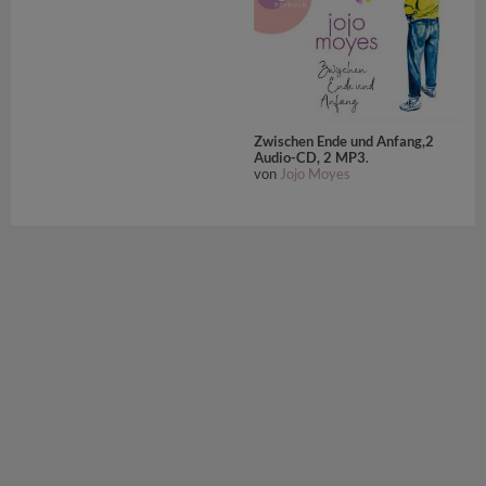
Zwischen Ende und Anfang,2
Audio-CD, 2 MP3
.
von
Jojo Moyes