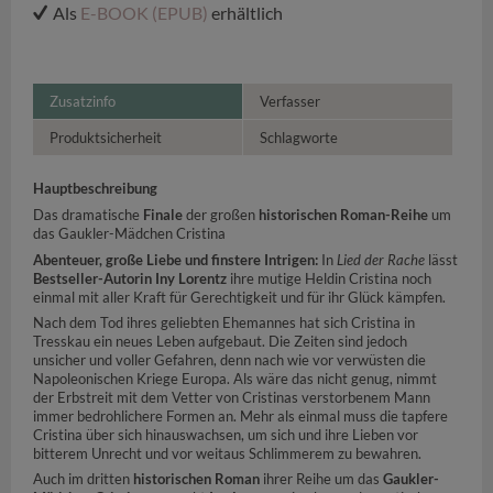
Als
E-BOOK (EPUB)
erhältlich
Zusatzinfo
Verfasser
Produktsicherheit
Schlagworte
Hauptbeschreibung
Das dramatische
Finale
der großen
historischen Roman-Reihe
um
das Gaukler-Mädchen Cristina
Abenteuer, große Liebe und finstere Intrigen:
In
Lied der Rache
lässt
Bestseller-Autorin Iny Lorentz
ihre mutige Heldin Cristina noch
einmal mit aller Kraft für Gerechtigkeit und für ihr Glück kämpfen.
Nach dem Tod ihres geliebten Ehemannes hat sich Cristina in
Tresskau ein neues Leben aufgebaut. Die Zeiten sind jedoch
unsicher und voller Gefahren, denn nach wie vor verwüsten die
Napoleonischen Kriege Europa. Als wäre das nicht genug, nimmt
der Erbstreit mit dem Vetter von Cristinas verstorbenem Mann
immer bedrohlichere Formen an. Mehr als einmal muss die tapfere
Cristina über sich hinauswachsen, um sich und ihre Lieben vor
bitterem Unrecht und vor weitaus Schlimmerem zu bewahren.
Auch im dritten
historischen Roman
ihrer Reihe um das
Gaukler-