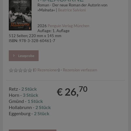
Roman - Der neue Roman der Autorin von
»Malnata« |
Beatrice Salvioni
2026
Penguin Verlag München
Auflage: 1. Auflage
512 Seiten; 220 mm x 145 mm
ISBN: 978-3-328-60461-7
Leseprobe
(
0 Rezensionen
) -
Rezension verfassen
70
€ 26,
Retz -
2 Stück
Horn -
3 Stück
Gmünd -
1 Stück
Hollabrunn -
2 Stück
Eggenburg -
2 Stück