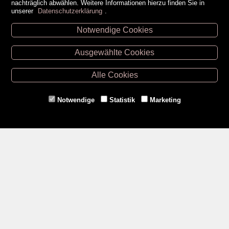
nachträglich abwählen. Weitere Informationen hierzu finden Sie in
unserer
Datenschutzerklärung
.
Notwendige Cookies
Unsere Öffnungszeiten
Ausgewählte Cookies
Retz -
02942/20433
Hollabrunn -
02952/30057
Alle Cookies
Eggenburg -
02984/3836
Horn -
02982/3942
Notwendige
Statistik
Marketing
Gmünd -
02852/20482
Zahlungsmethoden
Social Media