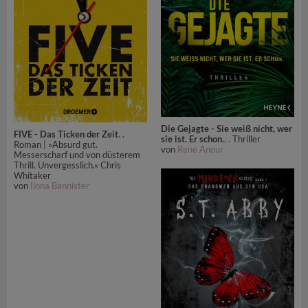
Die Gejagte - Sie weiß nicht, wer
FIVE - Das Ticken der Zeit
. .
sie ist. Er schon.
. . Thriller
Roman | »Absurd gut.
von
René Anour
Messerscharf und von düsterem
Thrill. Unvergesslich.« Chris
Whitaker
von
Ilona Bannister