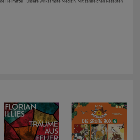
e Heilmittel - unsere wirksamste Medizin. Mit zahlreichen Rezepten