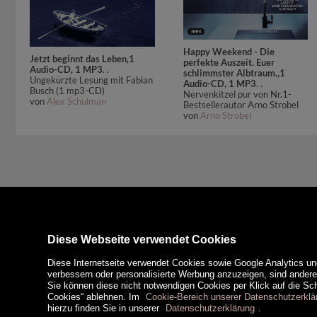
Happy Weekend - Die
Jetzt beginnt das Leben,1
perfekte Auszeit. Euer
Audio-CD, 1 MP3
. .
schlimmster Albtraum.,1
Ungekürzte Lesung mit Fabian
Audio-CD, 1 MP3
. .
Busch (1 mp3-CD)
Nervenkitzel pur von Nr.1-
von
Alex Schulman
Bestsellerautor Arno Strobel
von
Arno Strobel
Diese Webseite verwendet Cookies
Diese Internetseite verwendet Cookies sowie Google Analytics un
verbessern oder personalisierte Werbung anzuzeigen, sind ander
Sie können diese nicht notwendigen Cookies per Klick auf die Scha
Cookies“ ablehnen. Im
Cookie-Bereich unserer Datenschutzerklä
hierzu finden Sie in unserer
Datenschutzerklärung
.