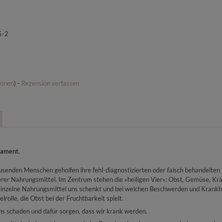
5-2
ionen
) -
Rezension verfassen
kament.
usenden Menschen geholfen ihre fehl-diagnostizierten oder falsch behandelten
erer Nahrungsmittel. Im Zentrum stehen die »heiligen Vier«: Obst, Gemüse, K
s einzelne Nahrungsmittel uns schenkt und bei welchen Beschwerden und Krank
olle, die Obst bei der Fruchtbarkeit spielt.
ns schaden und dafür sorgen, dass wir krank werden.