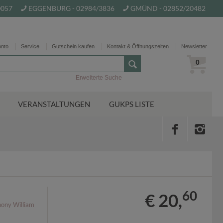
0057
EGGENBURG - 02984/3836
GMÜND - 02852/20482
onto
Service
Gutschein kaufen
Kontakt & Öffnungszeiten
Newsletter
0
Erweiterte Suche
VERANSTALTUNGEN
GUKPS LISTE
60
€ 20,
ony William