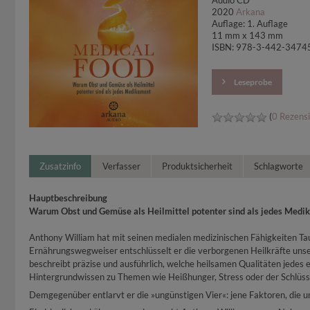
Audio CD
2020
Arkana
Auflage: 1. Auflage
11 mm x 143 mm
ISBN: 978-3-442-3474
Leseprobe
(
0 Rezens
Zusatzinfo
Verfasser
Produktsicherheit
Schlagworte
Hauptbeschreibung
Warum Obst und Gemüse als Heilmittel potenter sind als jedes Medi
Anthony William hat mit seinen medialen medizinischen Fähigkeiten Ta
Ernährungswegweiser entschlüsselt er die verborgenen Heilkräfte uns
beschreibt präzise und ausführlich, welche heilsamen Qualitäten jede
Hintergrundwissen zu Themen wie Heißhunger, Stress oder der Schlüsselr
Demgegenüber entlarvt er die »ungünstigen Vier«: jene Faktoren, die u