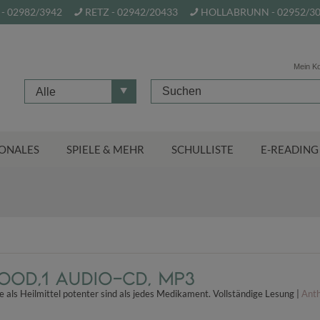
- 02982/3942
RETZ - 02942/20433
HOLLABRUNN - 02952/3
Mein K
Alle
ONALES
SPIELE & MEHR
SCHULLISTE
E-READING
ood,1 Audio-CD, MP3
ls Heilmittel potenter sind als jedes Medikament. Vollständige Lesung |
Anth