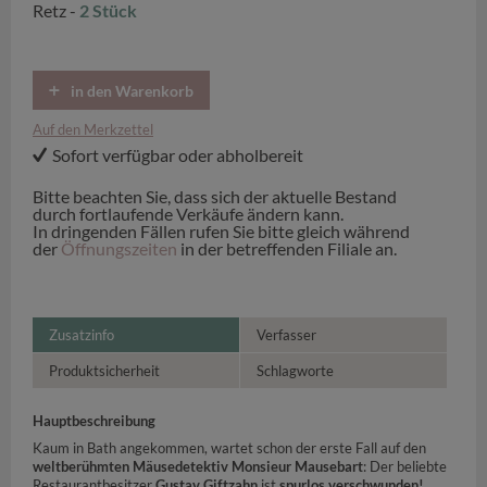
Retz -
2 Stück
in den Warenkorb
Auf den Merkzettel
Sofort verfügbar oder abholbereit
Bitte beachten Sie, dass sich der aktuelle Bestand
durch fortlaufende Verkäufe ändern kann.
In dringenden Fällen rufen Sie bitte gleich während
der
Öffnungszeiten
in der betreffenden Filiale an.
Zusatzinfo
Verfasser
Produktsicherheit
Schlagworte
Hauptbeschreibung
Kaum in Bath angekommen, wartet schon der erste Fall auf den
weltberühmten Mäusedetektiv Monsieur Mausebart
: Der beliebte
Restaurantbesitzer
Gustav Giftzahn
ist
spurlos verschwunden!