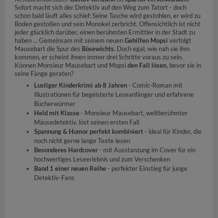
Sofort macht sich der Detektiv auf den Weg zum Tatort - doch
schon bald läuft alles schief: Seine Tasche wird gestohlen, er wird zu
Boden gestoßen und sein Monokel zerbricht. Offensichtlich ist nicht
jeder glücklich darüber, einen berühmten Ermittler in der Stadt zu
haben ... Gemeinsam mit seinem neuen
Gehilfen Mopsi
verfolgt
Mausebart die Spur des
Bösewichts
. Doch egal, wie nah sie ihm
kommen, er scheint ihnen immer drei Schritte voraus zu sein.
Können Monsieur Mausebart und Mopsi
den Fall lösen
, bevor sie in
seine Fänge geraten?
Lustiger Kinderkrimi ab 8 Jahren
- Comic-Roman mit
Illustrationen für begeisterte Leseanfänger und erfahrene
Bücherwürmer
Held mit Klasse
- Monsieur Mausebart, weltberühmter
Mäusedetektiv, löst seinen ersten Fall
Spannung & Humor perfekt kombiniert
- ideal für Kinder, die
noch nicht gerne lange Texte lesen
Besonderes Hardcover
- mit Ausstanzung im Cover für ein
hochwertiges Leseerlebnis und zum Verschenken
Band 1 einer neuen Reihe
- perfekter Einstieg für junge
Detektiv-Fans