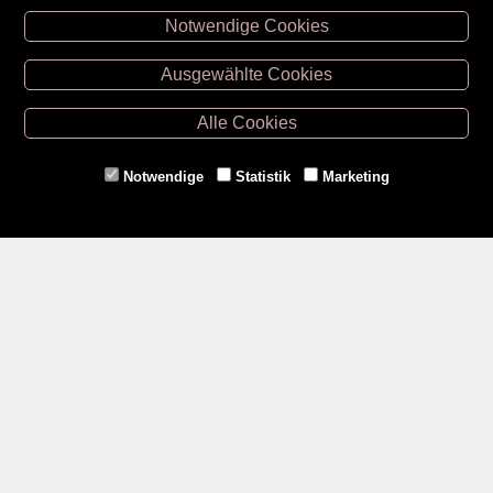
Notwendige Cookies
Unsere Öffnungszeiten
Ausgewählte Cookies
Retz -
02942/20433
Hollabrunn -
02952/30057
Alle Cookies
Eggenburg -
02984/3836
Horn -
02982/3942
Notwendige
Statistik
Marketing
Gmünd -
02852/20482
Zahlungsmethoden
Social Media