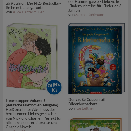
der Hummelgasse - Liebevolle
ab 9 Jahren: Die Nr.1-Bestseller-
Kinderbuchreihe für Kinder ab 8
Reihe mit Lesegarantie
Jahren
von
Alice Pantermüller
von
Sabine Bohlmann
Der große Coppenrath
Heartstopper Volume 6
Bilderbuchschatz
.
(deutsche Hardcover-Ausgabe)
. .
von
Kai Lüftner
Heiß ersehnter Abschluss der
berührenden Liebesgeschichte
von Nick und Charlie - Perfekt für
alle Fans queerer Literatur und
Graphic Novels