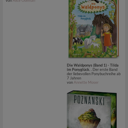
von
Alice Oseman
Die Waldponys (Band 1) - Tilda
im Ponyglück
. . Der erste Band
der liebevollen Ponybuchreihe ab
7 Jahren
von
Annette Moser