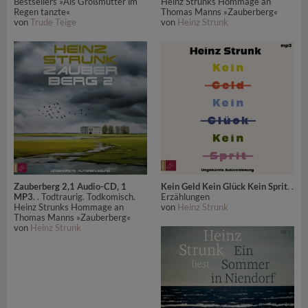
Bestsellers »Als Großmutter im
Heinz Strunks Hommage an
Regen tanzte«
Thomas Manns »Zauberberg«
von
Trude Teige
von
Heinz Strunk
Zauberberg 2,1 Audio-CD, 1
Kein Geld Kein Glück Kein Sprit
. .
MP3
. . Todtraurig. Todkomisch.
Erzählungen
Heinz Strunks Hommage an
von
Heinz Strunk
Thomas Manns »Zauberberg«
von
Heinz Strunk