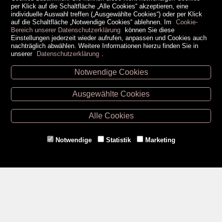
per Klick auf die Schaltfläche „Alle Cookies“ akzeptieren, eine
individuelle Auswahl treffen („Ausgewählte Cookies“) oder per Klick
auf die Schaltfläche „Notwendige Cookies“ ablehnen. Im
Cookie-
Bereich unserer Datenschutzerklärung
können Sie diese
Einstellungen jederzeit wieder aufrufen, anpassen und Cookies auch
nachträglich abwählen. Weitere Informationen hierzu finden Sie in
unserer
Datenschutzerklärung
.
Notwendige Cookies
Unsere Öffnungszeiten
Ausgewählte Cookies
Retz -
02942/20433
Hollabrunn -
02952/30057
Alle Cookies
Eggenburg -
02984/3836
Horn -
02982/3942
Notwendige
Statistik
Marketing
Gmünd -
02852/20482
Zahlungsmethoden