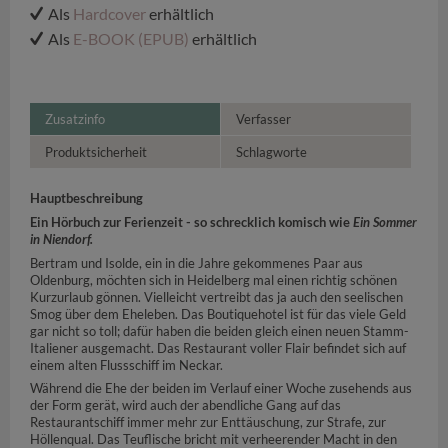
Als
Hardcover
erhältlich
Als
E-BOOK (EPUB)
erhältlich
Zusatzinfo
Verfasser
Produktsicherheit
Schlagworte
Hauptbeschreibung
Ein Hörbuch zur Ferienzeit - so schrecklich komisch wie
Ein
Sommer
in Niendorf.
Bertram und Isolde, ein in die Jahre gekommenes Paar aus
Oldenburg, möchten sich in Heidelberg mal einen richtig schönen
Kurzurlaub gönnen. Vielleicht vertreibt das ja auch den seelischen
Smog über dem Eheleben. Das Boutiquehotel ist für das viele Geld
gar nicht so toll; dafür haben die beiden gleich einen neuen Stamm-
Italiener ausgemacht. Das Restaurant voller Flair befindet sich auf
einem alten Flussschiff im Neckar.
Während die Ehe der beiden im Verlauf einer Woche zusehends aus
der Form gerät, wird auch der abendliche Gang auf das
Restaurantschiff immer mehr zur Enttäuschung, zur Strafe, zur
Höllenqual. Das Teuflische bricht mit verheerender Macht in den