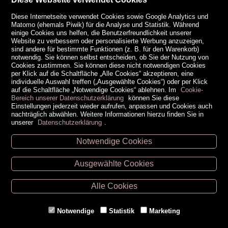
Diese Internetseite verwendet Cookies sowie Google Analytics und
Matomo (ehemals Piwik) für die Analyse und Statistik. Während
einige Cookies uns helfen, die Benutzerfreundlichkeit unserer
Website zu verbessern oder personalisierte Werbung anzuzeigen,
sind andere für bestimmte Funktionen (z. B. für den Warenkorb)
notwendig. Sie können selbst entscheiden, ob Sie der Nutzung von
Cookies zustimmen. Sie können diese nicht notwendigen Cookies
per Klick auf die Schaltfläche „Alle Cookies“ akzeptieren, eine
individuelle Auswahl treffen („Ausgewählte Cookies“) oder per Klick
auf die Schaltfläche „Notwendige Cookies“ ablehnen. Im
Cookie-
Bereich unserer Datenschutzerklärung
können Sie diese
Einstellungen jederzeit wieder aufrufen, anpassen und Cookies auch
nachträglich abwählen. Weitere Informationen hierzu finden Sie in
unserer
Datenschutzerklärung
.
Notwendige Cookies
Unsere Öffnungszeiten
Ausgewählte Cookies
Retz -
02942/20433
Hollabrunn -
02952/30057
Alle Cookies
Eggenburg -
02984/3836
Horn -
02982/3942
Notwendige
Statistik
Marketing
Gmünd -
02852/20482