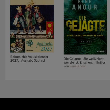
Reimmichls Volkskalender
Die Gejagte - Sie weiß nicht,
2027
. . Ausgabe Südtirol
wer sie ist. Er schon.
. . Thriller
von
René Anour