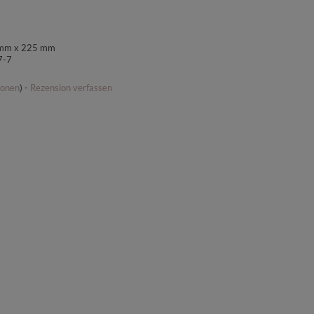
7 mm x 225 mm
7-7
ionen
) -
Rezension verfassen