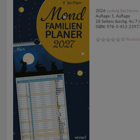
2026
Ludwig Bei Heyne
Auflage: 1. Auflage
28 Seiten; durchg. 4c; 
ISBN: 978-3-453-2397
(
0 Rezens