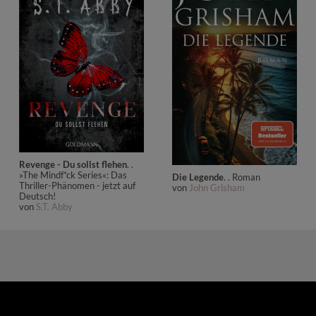
Revenge - Du sollst flehen
. .
»The Mindf*ck Series«: Das
Die Legende
. . Roman
Thriller-Phänomen - jetzt auf
von
John Grisham
Deutsch!
von
S.T. Abby