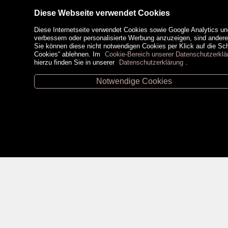
Diese Webseite verwendet Cookies
Diese Internetseite verwendet Cookies sowie Google Analytics un
verbessern oder personalisierte Werbung anzuzeigen, sind ander
Sie können diese nicht notwendigen Cookies per Klick auf die Scha
Cookies“ ablehnen. Im
Cookie-Bereich unserer Datenschutzerklä
hierzu finden Sie in unserer
Datenschutzerklärung
.
Notwendige Cookies
Unsere Öffnungszeiten
Zahlungsm
Retz -
02942/20433
Hollabrunn -
02952/30057
Eggenburg -
02984/3836
Horn -
02982/3942
Social Medi
Gmünd -
02852/20482