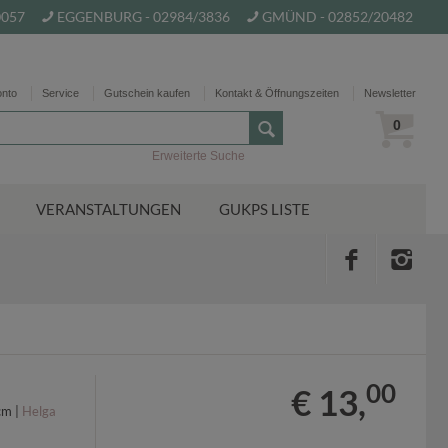
0057
EGGENBURG - 02984/3836
GMÜND - 02852/20482
onto
Service
Gutschein kaufen
Kontakt & Öffnungszeiten
Newsletter
0
Erweiterte Suche
VERANSTALTUNGEN
GUKPS LISTE
00
€ 13,
cm |
Helga