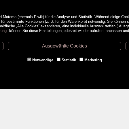
d Matomo (ehemals Piwik) für die Analyse und Statistik. Während einige Cook
e für bestimmte Funktionen (z. B. für den Warenkorb) notwendig. Sie können
ltfläche „Alle Cookies“ akzeptieren, eine individuelle Auswahl treffen („Ausg
rung
können Sie diese Einstellungen jederzeit wieder aufrufen, anpassen un
Ausgewählte Cookies
ethoden
Service
Notwendige
Statistik
Marketing
Versandkosten
Kontakt
AGB
a
Impressum
Datenschutz- & Cookieerklärung
Erweiterte Suche
Veranstaltungen
<VERTRAG WIDERRUFEN>
Gutschein kaufen
Newsletter Anmeldung