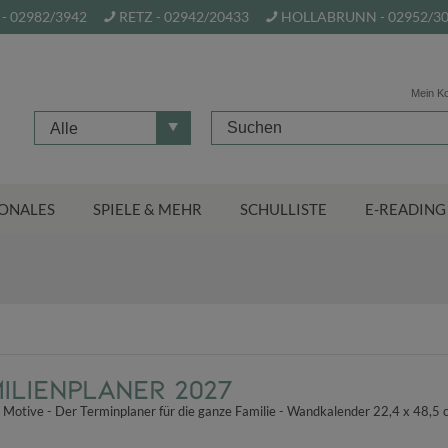
- 02982/3942
RETZ - 02942/20433
HOLLABRUNN - 02952/3
Mein K
Alle
ONALES
SPIELE & MEHR
SCHULLISTE
E-READING
lienplaner 2027
 Motive - Der Terminplaner für die ganze Familie - Wandkalender 22,4 x 48,5 