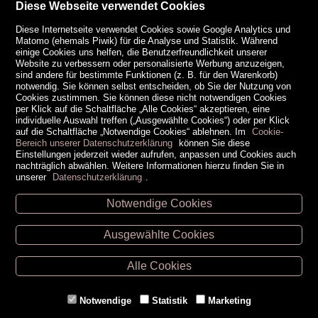
Diese Webseite verwendet Cookies
Diese Internetseite verwendet Cookies sowie Google Analytics und
Matomo (ehemals Piwik) für die Analyse und Statistik. Während
einige Cookies uns helfen, die Benutzerfreundlichkeit unserer
Website zu verbessern oder personalisierte Werbung anzuzeigen,
sind andere für bestimmte Funktionen (z. B. für den Warenkorb)
notwendig. Sie können selbst entscheiden, ob Sie der Nutzung von
Cookies zustimmen. Sie können diese nicht notwendigen Cookies
per Klick auf die Schaltfläche „Alle Cookies“ akzeptieren, eine
individuelle Auswahl treffen („Ausgewählte Cookies“) oder per Klick
auf die Schaltfläche „Notwendige Cookies“ ablehnen. Im
Cookie-
Bereich unserer Datenschutzerklärung
können Sie diese
Einstellungen jederzeit wieder aufrufen, anpassen und Cookies auch
nachträglich abwählen. Weitere Informationen hierzu finden Sie in
unserer
Datenschutzerklärung
.
Notwendige Cookies
Unsere Öffnungszeiten
Ausgewählte Cookies
Retz -
02942/20433
Hollabrunn -
02952/30057
Alle Cookies
Eggenburg -
02984/3836
Horn -
02982/3942
Notwendige
Statistik
Marketing
Gmünd -
02852/20482