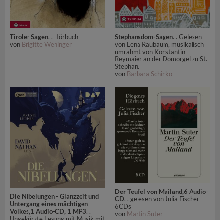
Tiroler Sagen
. . Hörbuch
Stephansdom-Sagen
. . Gelesen
von
Brigitte Weninger
von Lena Raubaum, musikalisch
umrahmt von Konstantin
Reymaier an der Domorgel zu St.
Stephan.
von
Barbara Schinko
Der Teufel von Mailand,6 Audio-
Die Nibelungen - Glanzzeit und
CD
. . gelesen von Julia Fischer
Untergang eines mächtigen
6CDs
Volkes,1 Audio-CD, 1 MP3
. .
von
Martin Suter
Ungekürzte Lesung mit Musik mit