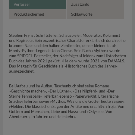
Verfasser
Zusatzinfo
Produktsicherheit
Schlagworte
Stephen Fry ist Schriftsteller, Schauspieler, Moderator, Kolumnist
und Regisseur. Sein exzentrischer Charakter erklärt sich durch seine
krumme Nase und den halben Zentimeter, den er kleiner ist als
Monty-Python-Legende John Cleese. Sein Buch »Mythos« wurde
zum SPIEGEL-Bestseller, der Nachfolger »Helden« zum Historischen
Buch des Jahres 2021 gekürt. »Helden« wurde 2021 von DAMALS.
Das Magazin für Geschichte als »Historisches Buch des Jahres«
ausgezeichnet.
Bei Aufbau und im Aufbau Taschenbuch sind seine Romane
»Geschichte machen«, »Der Lügner«, »Das Nilpferd« und »Der
Sterne Tennisbälle« lieferbar, ebenso »Paperweight. Literarische
Snacks« lieferbar sowie »Mythos. Was uns die Götter heute sagen«,
»Helden. Die klassischen Sagen der Antike neu erzählt«, »Troja. Von
Göttern und Menschen, Liebe und Hass« und »Odyssee. Von
Abenteuern, Irrfahrten und Heimkehr«.