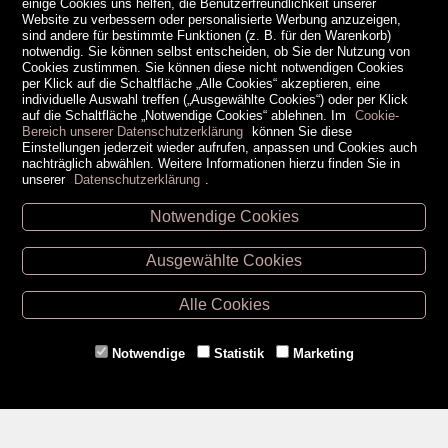
einige Cookies uns helfen, die Benutzerfreundlichkeit unserer
Website zu verbessern oder personalisierte Werbung anzuzeigen,
sind andere für bestimmte Funktionen (z. B. für den Warenkorb)
notwendig. Sie können selbst entscheiden, ob Sie der Nutzung von
Cookies zustimmen. Sie können diese nicht notwendigen Cookies
per Klick auf die Schaltfläche „Alle Cookies“ akzeptieren, eine
individuelle Auswahl treffen („Ausgewählte Cookies“) oder per Klick
auf die Schaltfläche „Notwendige Cookies“ ablehnen. Im
Cookie-
Bereich unserer Datenschutzerklärung
können Sie diese
Einstellungen jederzeit wieder aufrufen, anpassen und Cookies auch
nachträglich abwählen. Weitere Informationen hierzu finden Sie in
unserer
Datenschutzerklärung
.
Notwendige Cookies
Unsere Öffnungszeiten
Ausgewählte Cookies
Retz -
02942/20433
Hollabrunn -
02952/30057
Alle Cookies
Eggenburg -
02984/3836
Horn -
02982/3942
Notwendige
Statistik
Marketing
Gmünd -
02852/20482
Zahlungsmethoden