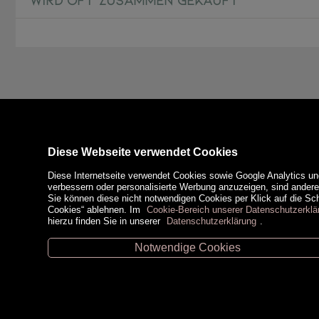
Diese Webseite verwendet Cookies
Diese Internetseite verwendet Cookies sowie Google Analytics un
verbessern oder personalisierte Werbung anzuzeigen, sind ander
Sie können diese nicht notwendigen Cookies per Klick auf die Scha
Cookies“ ablehnen. Im
Cookie-Bereich unserer Datenschutzerklä
hierzu finden Sie in unserer
Datenschutzerklärung
.
Notwendige Cookies
Unsere Öffnungszeiten
Zahlungsm
Retz -
02942/20433
Hollabrunn -
02952/30057
Eggenburg -
02984/3836