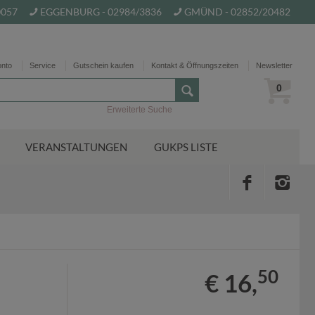
0057
EGGENBURG - 02984/3836
GMÜND - 02852/20482
onto
Service
Gutschein kaufen
Kontakt & Öffnungszeiten
Newsletter
0
Erweiterte Suche
VERANSTALTUNGEN
GUKPS LISTE
50
€ 16,