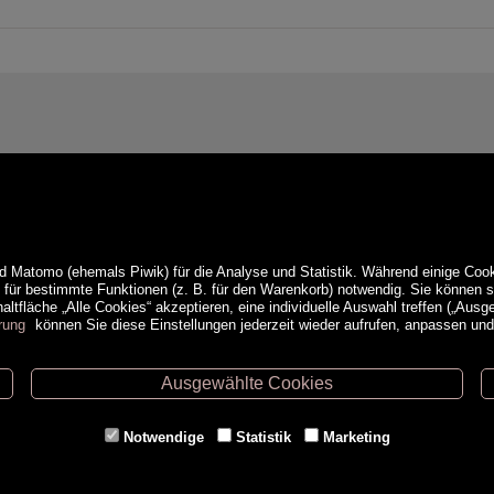
d Matomo (ehemals Piwik) für die Analyse und Statistik. Während einige Cook
e für bestimmte Funktionen (z. B. für den Warenkorb) notwendig. Sie können
ltfläche „Alle Cookies“ akzeptieren, eine individuelle Auswahl treffen („Ausg
rung
können Sie diese Einstellungen jederzeit wieder aufrufen, anpassen un
Ausgewählte Cookies
ethoden
Service
Notwendige
Statistik
Marketing
Versandkosten
Kontakt
AGB