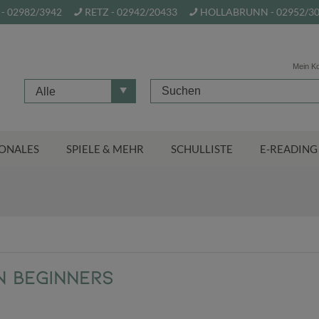
- 02982/3942
RETZ - 02942/20433
HOLLABRUNN - 02952/3
Mein K
Alle
ONALES
SPIELE & MEHR
SCHULLISTE
E-READING
n Beginners