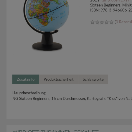
2021
Räthgloben 1917
Sixteen Beginners, Mini
ISBN: 978-3-946606-2
(
0 Rezens
Zusatzinfo
Produktsicherheit
Schlagworte
Hauptbeschreibung
NG Sixteen Beginners, 16 cm Durchmesser, Kartografie "Kids" von Nati
WIRD OFT ZUSAMMEN GEKAUFT