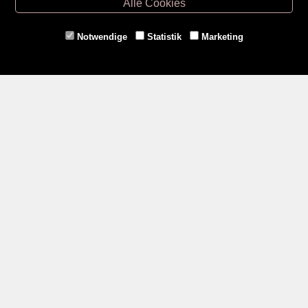
Alle Cookies
Eggenburg -
02984/3836
Horn -
02982/3942
Notwendige
Statistik
Marketing
Gmünd -
02852/20482
Zahlungsmethoden
Social Media
Service
Versandkosten
Kontakt