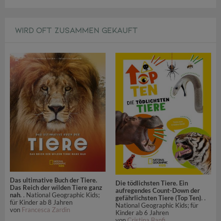
WIRD OFT ZUSAMMEN GEKAUFT
Das ultimative Buch der Tiere.
Die tödlichsten Tiere. Ein
Das Reich der wilden Tiere ganz
aufregendes Count-Down der
nah
. . National Geographic Kids;
gefährlichsten Tiere (Top Ten)
. .
für Kinder ab 8 Jahren
National Geographic Kids; für
von
Francesca Zardin
Kinder ab 6 Jahren
von
Cristina Banfi