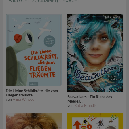
WIRD OFT ZUSAMMEN GEKAUFT
Die kleine Schildkröte, die vom
Fliegen träumte
.
Seawalkers - Ein Riese des
von
Alina Winopal
Meeres
. .
von
Katja Brandis