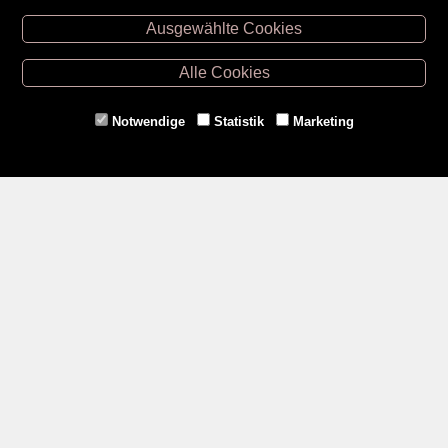
Unsere Öffnungszeiten
Ausgewählte Cookies
Retz -
02942/20433
Hollabrunn -
02952/30057
Alle Cookies
Eggenburg -
02984/3836
Horn -
02982/3942
Notwendige
Statistik
Marketing
Gmünd -
02852/20482
Zahlungsmethoden
Social Media
Service