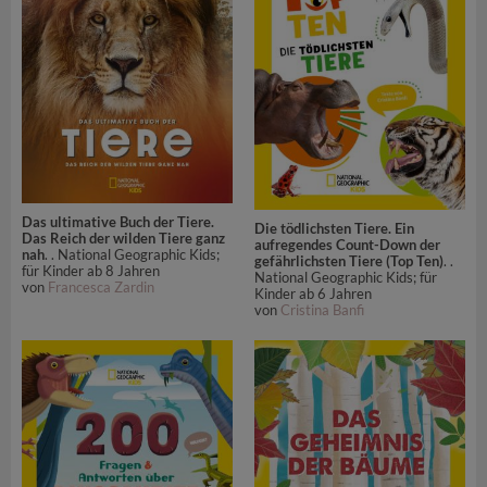
Das ultimative Buch der Tiere.
Die tödlichsten Tiere. Ein
Das Reich der wilden Tiere ganz
aufregendes Count-Down der
nah
. . National Geographic Kids;
gefährlichsten Tiere (Top Ten)
. .
für Kinder ab 8 Jahren
National Geographic Kids; für
von
Francesca Zardin
Kinder ab 6 Jahren
von
Cristina Banfi