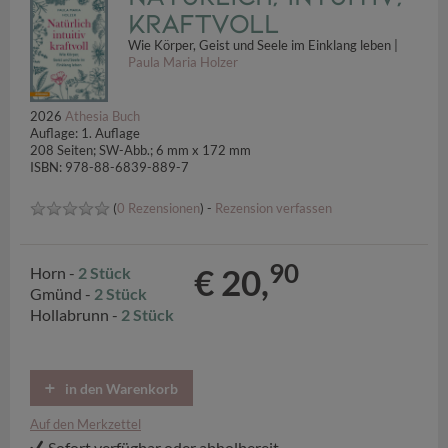
kraftvoll
Wie Körper, Geist und Seele im Einklang leben |
Paula Maria Holzer
2026
Athesia Buch
Auflage: 1. Auflage
208 Seiten; SW-Abb.; 6 mm x 172 mm
ISBN: 978-88-6839-889-7
(
0 Rezensionen
) -
Rezension verfassen
90
€ 20,
Horn -
2 Stück
Gmünd -
2 Stück
Hollabrunn -
2 Stück
in den Warenkorb
Auf den Merkzettel
Sofort verfügbar oder abholbereit