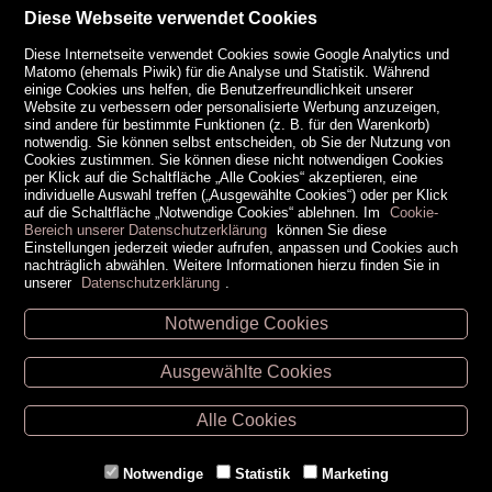
Diese Webseite verwendet Cookies
Diese Internetseite verwendet Cookies sowie Google Analytics und
Matomo (ehemals Piwik) für die Analyse und Statistik. Während
einige Cookies uns helfen, die Benutzerfreundlichkeit unserer
Website zu verbessern oder personalisierte Werbung anzuzeigen,
sind andere für bestimmte Funktionen (z. B. für den Warenkorb)
notwendig. Sie können selbst entscheiden, ob Sie der Nutzung von
Cookies zustimmen. Sie können diese nicht notwendigen Cookies
per Klick auf die Schaltfläche „Alle Cookies“ akzeptieren, eine
individuelle Auswahl treffen („Ausgewählte Cookies“) oder per Klick
auf die Schaltfläche „Notwendige Cookies“ ablehnen. Im
Cookie-
Bereich unserer Datenschutzerklärung
können Sie diese
Einstellungen jederzeit wieder aufrufen, anpassen und Cookies auch
nachträglich abwählen. Weitere Informationen hierzu finden Sie in
unserer
Datenschutzerklärung
.
Notwendige Cookies
Unsere Öffnungszeiten
Ausgewählte Cookies
Retz -
02942/20433
Hollabrunn -
02952/30057
Alle Cookies
Eggenburg -
02984/3836
Horn -
02982/3942
Notwendige
Statistik
Marketing
Gmünd -
02852/20482