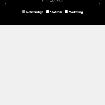
Alle Cookies
Eggenburg -
02984/3836
Horn -
02982/3942
Notwendige
Statistik
Marketing
Gmünd -
02852/20482
Zahlungsmethoden
Social Media
Service
Versandkosten
Kontakt