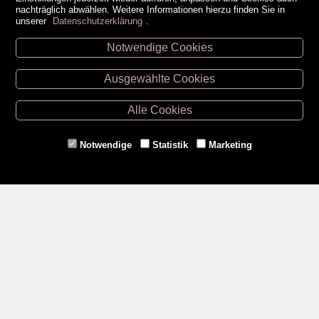
nachträglich abwählen. Weitere Informationen hierzu finden Sie in
unserer
Datenschutzerklärung
.
Notwendige Cookies
Unsere Öffnungszeiten
Ausgewählte Cookies
Retz -
02942/20433
Hollabrunn -
02952/30057
Alle Cookies
Eggenburg -
02984/3836
Horn -
02982/3942
Notwendige
Statistik
Marketing
Gmünd -
02852/20482
Zahlungsmethoden
Social Media