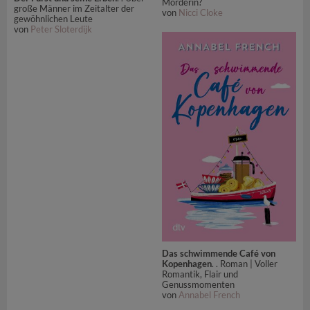
Mörderin?
große Männer im Zeitalter der
von
Nicci Cloke
gewöhnlichen Leute
von
Peter Sloterdijk
Das schwimmende Café von
Kopenhagen
. . Roman | Voller
Romantik, Flair und
Genussmomenten
von
Annabel French