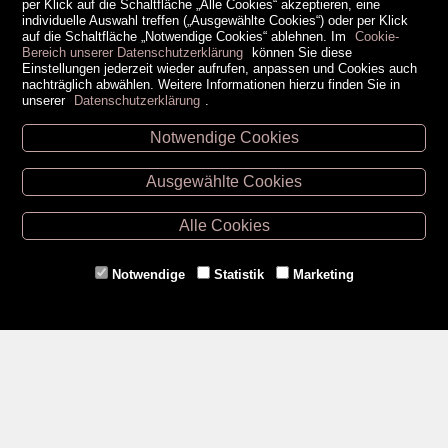
per Klick auf die Schaltfläche „Alle Cookies“ akzeptieren, eine
individuelle Auswahl treffen („Ausgewählte Cookies“) oder per Klick
auf die Schaltfläche „Notwendige Cookies“ ablehnen. Im
Cookie-
Bereich unserer Datenschutzerklärung
können Sie diese
Einstellungen jederzeit wieder aufrufen, anpassen und Cookies auch
nachträglich abwählen. Weitere Informationen hierzu finden Sie in
unserer
Datenschutzerklärung
.
Notwendige Cookies
Unsere Öffnungszeiten
Ausgewählte Cookies
Retz -
02942/20433
Hollabrunn -
02952/30057
Alle Cookies
Eggenburg -
02984/3836
Horn -
02982/3942
Notwendige
Statistik
Marketing
Gmünd -
02852/20482
Zahlungsmethoden