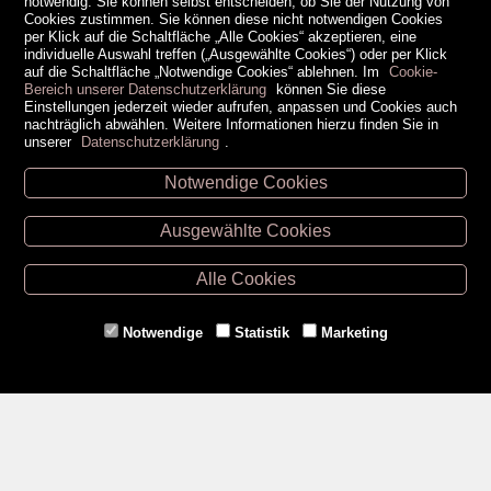
notwendig. Sie können selbst entscheiden, ob Sie der Nutzung von
Cookies zustimmen. Sie können diese nicht notwendigen Cookies
per Klick auf die Schaltfläche „Alle Cookies“ akzeptieren, eine
individuelle Auswahl treffen („Ausgewählte Cookies“) oder per Klick
auf die Schaltfläche „Notwendige Cookies“ ablehnen. Im
Cookie-
Bereich unserer Datenschutzerklärung
können Sie diese
Einstellungen jederzeit wieder aufrufen, anpassen und Cookies auch
nachträglich abwählen. Weitere Informationen hierzu finden Sie in
unserer
Datenschutzerklärung
.
Notwendige Cookies
Unsere Öffnungszeiten
Ausgewählte Cookies
Retz -
02942/20433
Hollabrunn -
02952/30057
Alle Cookies
Eggenburg -
02984/3836
Horn -
02982/3942
Notwendige
Statistik
Marketing
Gmünd -
02852/20482
Zahlungsmethoden