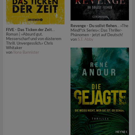
Revenge - Du sollst flehen
. . »The
FIVE - Das Ticken der Zeit
. .
Mindf*ck Series«: Das Thriller-
Roman | »Absurd gut.
Phänomen - jetzt auf Deutsch!
Messerscharf und von düsterem
von
S.T. Abby
Thrill. Unvergesslich.« Chris
Whitaker
von
Ilona Bannister