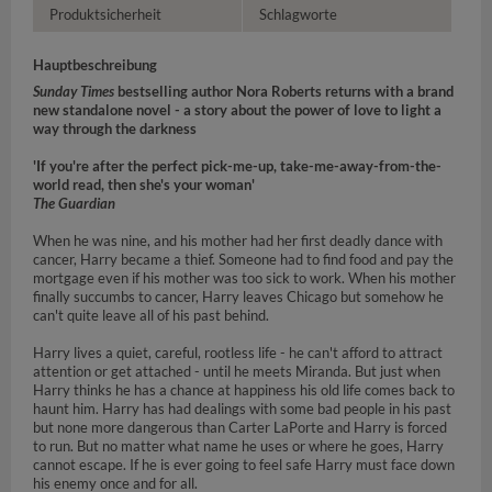
Produktsicherheit
Schlagworte
Hauptbeschreibung
Sunday Times
bestselling author Nora Roberts returns with a brand
new standalone novel - a story about the power of love to light a
way through the darkness
'If you're after the perfect pick-me-up, take-me-away-from-the-
world read, then she's your woman'
The Guardian
When he was nine, and his mother had her first deadly dance with
cancer, Harry became a thief. Someone had to find food and pay the
mortgage even if his mother was too sick to work. When his mother
finally succumbs to cancer, Harry leaves Chicago but somehow he
can't quite leave all of his past behind.
Harry lives a quiet, careful, rootless life - he can't afford to attract
attention or get attached - until he meets Miranda. But just when
Harry thinks he has a chance at happiness his old life comes back to
haunt him. Harry has had dealings with some bad people in his past
but none more dangerous than Carter LaPorte and Harry is forced
to run. But no matter what name he uses or where he goes, Harry
cannot escape. If he is ever going to feel safe Harry must face down
his enemy once and for all.