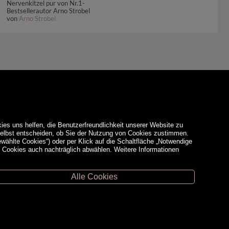
Nervenkitzel pur von Nr.1-
Bestsellerautor Arno Strobel
von
Arno Strobel
ies uns helfen, die Benutzerfreundlichkeit unserer Website zu
 selbst entscheiden, ob Sie der Nutzung von Cookies zustimmen.
ewählte Cookies“) oder per Klick auf die Schaltfläche „Notwendige
d Cookies auch nachträglich abwählen. Weitere Informationen
Alle Cookies