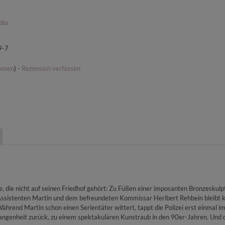
dio
9-7
ionen
) -
Rezension verfassen
, die nicht auf seinen Friedhof gehört: Zu Füßen einer imposanten Bronzeskulpt
ssistenten Martin und dem befreundeten Kommissar Heribert Rehbein bleibt kaum
hrend Martin schon einen Serientäter wittert, tappt die Polizei erst einmal im 
gangenheit zurück, zu einem spektakulären Kunstraub in den 90er-Jahren. Und 