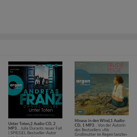
Hinaus in den Wind,1 Audio-
Unter Toten,2 Audio-CD, 2
CD, 1 MP3
. . Von der Autorin
MP3
. . Julia Durants neuer Fall
des Bestsellers »Als
| SPIEGEL Bestseller-Autor
Großmutter im Regen tanzte«