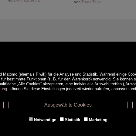
von
Andreas Franz
von
Trude Teige
d Matomo (ehemals Piwik) für die Analyse und Statistik. Während einige Cook
e für bestimmte Funktionen (z. B. für den Warenkorb) notwendig. Sie können
ltfläche „Alle Cookies“ akzeptieren, eine individuelle Auswahl treffen („Ausg
rung
können Sie diese Einstellungen jederzeit wieder aufrufen, anpassen un
Ausgewählte Cookies
ethoden
Service
Notwendige
Statistik
Marketing
Versandkosten
Kontakt
AGB