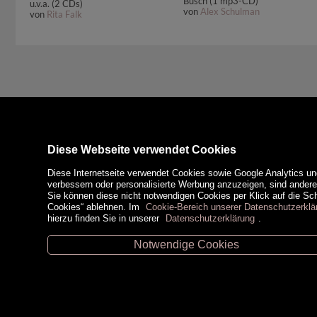
Busch (1 mp3-CD)
u.v.a. (2 CDs)
von
Alex Schulman
von
Rita Falk
Diese Webseite verwendet Cookies
Diese Internetseite verwendet Cookies sowie Google Analytics un
verbessern oder personalisierte Werbung anzuzeigen, sind ander
Sie können diese nicht notwendigen Cookies per Klick auf die Scha
Cookies“ ablehnen. Im
Cookie-Bereich unserer Datenschutzerklä
hierzu finden Sie in unserer
Datenschutzerklärung
.
Notwendige Cookies
Unsere Öffnungszeiten
Zahlungsm
Retz -
02942/20433
Hollabrunn -
02952/30057
Eggenburg -
02984/3836