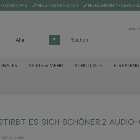
- 02982/3942
RETZ - 02942/20433
HOLLABRUNN - 02952/3
Mein K
Alle
ONALES
SPIELE & MEHR
SCHULLISTE
E-READING
stirbt es sich schöner,2 Audio-
Thomas Krüger