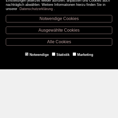
Einstellungen jederzeit wieder aufrufen, anpassen und Cookies auch
nachträglich abwählen. Weitere Informationen hierzu finden Sie in
unserer
Datenschutzerklärung
.
Notwendige Cookies
Unsere Öffnungszeiten
Ausgewählte Cookies
Retz -
02942/20433
Hollabrunn -
02952/30057
Alle Cookies
Eggenburg -
02984/3836
Horn -
02982/3942
Notwendige
Statistik
Marketing
Gmünd -
02852/20482
Zahlungsmethoden
Social Media