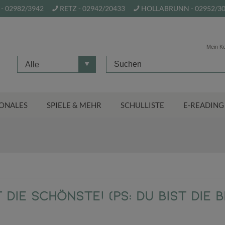
- 02982/3942
RETZ - 02942/20433
HOLLABRUNN - 02952/3
Mein K
Alle
ONALES
SPIELE & MEHR
SCHULLISTE
E-READING
t die Schönste! (PS: Du bist die 