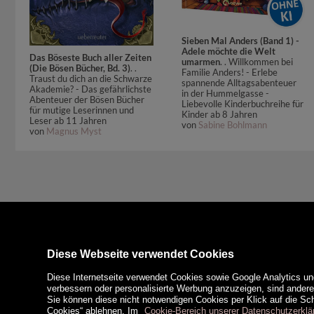
Sieben Mal Anders (Band 1) -
Adele möchte die Welt
Das Böseste Buch aller Zeiten
umarmen
. . Willkommen bei
(Die Bösen Bücher, Bd. 3)
. .
Familie Anders! - Erlebe
Traust du dich an die Schwarze
spannende Alltagsabenteuer
Akademie? - Das gefährlichste
in der Hummelgasse -
Abenteuer der Bösen Bücher
Liebevolle Kinderbuchreihe für
für mutige Leserinnen und
Kinder ab 8 Jahren
Leser ab 11 Jahren
von
Sabine Bohlmann
von
Magnus Myst
Diese Webseite verwendet Cookies
Diese Internetseite verwendet Cookies sowie Google Analytics un
verbessern oder personalisierte Werbung anzuzeigen, sind ander
Sie können diese nicht notwendigen Cookies per Klick auf die Scha
Cookies“ ablehnen. Im
Cookie-Bereich unserer Datenschutzerklä