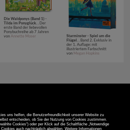
Die Waldponys (Band 1) -
Tilda im Ponyglück
. . Der
erste Band der liebevollen
Ponybuchreihe ab 7 Jahren
Starminster - Spiel um die
von
Annette Moser
Flügel
. . Band 2. Exklusiv in
der 1. Auflage: mit
illustriertem Farbschnitt
von
Megan Hopkins
ies uns helfen, die Benutzerfreundlichkeit unserer Website zu
 selbst entscheiden, ob Sie der Nutzung von Cookies zustimmen.
ewählte Cookies“) oder per Klick auf die Schaltfläche „Notwendige
d Cookies auch nachträglich abwählen. Weitere Informationen