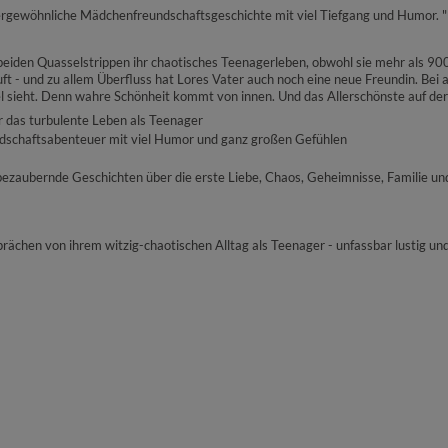
ßergewöhnliche Mädchenfreundschaftsgeschichte mit viel Tiefgang und Humor. "
iden Quasselstrippen ihr chaotisches Teenagerleben, obwohl sie mehr als 900
 - und zu allem Überfluss hat Lores Vater auch noch eine neue Freundin. Bei 
el sieht. Denn wahre Schönheit kommt von innen. Und das Allerschönste auf der 
 das turbulente Leben als Teenager
chaftsabenteuer mit viel Humor und ganz großen Gefühlen
 bezaubernde Geschichten über die erste Liebe, Chaos, Geheimnisse, Familie un
chen von ihrem witzig-chaotischen Alltag als Teenager - unfassbar lustig un