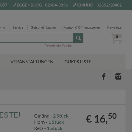
0057
EGGENBURG - 02984/3836
GMÜND - 02852/20482
onto
Service
Gutschein kaufen
Kontakt & Öffnungszeiten
Newsletter
0
Erweiterte Suche
VERANSTALTUNGEN
GUKPS LISTE
Beste!
50
€ 16,
Gmünd -
2 Stück
Horn -
1 Stück
Retz -
1 Stück