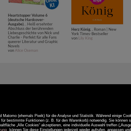
Heartstopper Volume 6
(deutsche Hardcover-
Ausgabe)
. . Heiß ersehnter
Abschluss der berührenden
Herz König
. . Roman | New
Liebesgeschichte von Nick und
York Times-Bestseller
Charlie - Perfekt für alle Fans
von
Lily King
queerer Literatur und Graphic
Novels
von
Alice Oseman
d Matomo (ehemals Piwik) für die Analyse und Statistik. Während einige Cook
e für bestimmte Funktionen (z. B. für den Warenkorb) notwendig. Sie können
ltfläche „Alle Cookies“ akzeptieren, eine individuelle Auswahl treffen („Ausg
rung
können Sie diese Einstellungen jederzeit wieder aufrufen, anpassen un