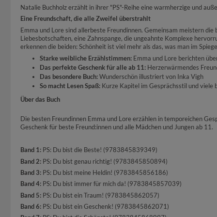
Natalie Buchholz erzählt in ihrer "PS"-Reihe eine warmherzige und au
Eine Freundschaft, die alle Zweifel überstrahlt
Emma und Lore sind allerbeste Freundinnen. Gemeinsam meistern die be
Liebesbotschaften, eine Zahnspange, die ungeahnte Komplexe hervorruft
erkennen die beiden: Schönheit ist viel mehr als das, was man im Spieg
Starke weibliche Erzählstimmen:
Emma und Lore berichten über
Das perfekte Geschenk für alle ab 11:
Herzerwärmendes Freunds
Das besondere Buch:
Wunderschön illustriert von Inka Vigh
So macht Lesen Spaß:
Kurze Kapitel im Gesprächsstil und viele
Über das Buch
Die besten Freundinnen Emma und Lore erzählen in temporeichen Gesprä
Geschenk für beste Freund:innen und alle Mädchen und Jungen ab 11.
Band 1:
PS: Du bist die Beste! (9783845839349)
Band 2:
PS: Du bist genau richtig! (9783845850894)
Band 3:
PS: Du bist meine Heldin! (9783845856186)
Band 4:
PS: Du bist immer für mich da! (9783845857039)
Band 5:
PS: Du bist ein Traum! (9783845862057)
Band 6:
PS: Du bist ein Geschenk! (9783845862071)