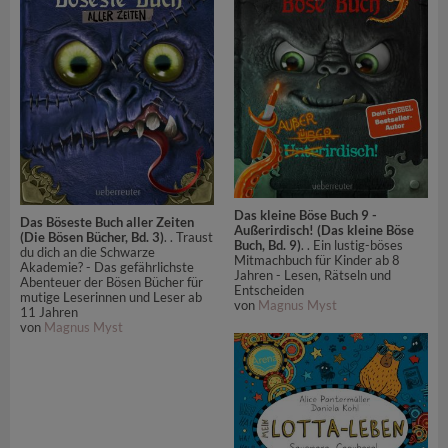
Das kleine Böse Buch 9 -
Das Böseste Buch aller Zeiten
Außerirdisch! (Das kleine Böse
(Die Bösen Bücher, Bd. 3)
. . Traust
Buch, Bd. 9)
. . Ein lustig-böses
du dich an die Schwarze
Mitmachbuch für Kinder ab 8
Akademie? - Das gefährlichste
Jahren - Lesen, Rätseln und
Abenteuer der Bösen Bücher für
Entscheiden
mutige Leserinnen und Leser ab
von
Magnus Myst
11 Jahren
von
Magnus Myst