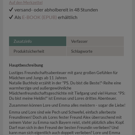
Auf den Merkzettel
versand- oder abholbereit in 48 Stunden
Als
E-BOOK (EPUB)
erhältlich
Zusatzinfo
Verfasser
Produktsicherheit
Schlagworte
Hauptbeschreibung
Lustiges Freundschaftsabenteuer mit ganz großen Gefühlen für
Mädchen und Jungs ab 11 Jahren
Natalie Buchholz erzählt in der "PS. Du bist die Beste!"-Reihe eine
warmherzige und außergewöhnliche
Mädchenfreundschaftsgeschichte mit Tiefgang und viel Humor. "PS:
Du bist meine Heldin!" ist Emmas und Lores drittes Abenteuer.
Zusammen können Lore und Emma alles meistern - sogar die Liebe!
Emma und Lore sind wie Pech und Schwefel, einfach allerbeste
Freundinnen! Doch als Lores fester Freund Alex überraschend mit
seinem Vater zu Emma nach Bayern reist, steht plötzlich alles Kopf.
Darf man sich in den Freund der besten Freundin verlieben? Und
kann man sich eigentlich auch doppelt verlieben? Lore und Emma