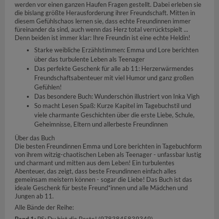
werden vor einen ganzen Haufen Fragen gestellt. Dabei erleben sie
die bislang größte Herausforderung ihrer Freundschaft. Mitten in
diesem Gefühlschaos lernen sie, dass echte Freundinnen immer
füreinander da sind, auch wenn das Herz total verrücktspielt ...
Denn beiden ist immer klar: Ihre Freundin ist eine echte Heldin!
Starke weibliche Erzählstimmen: Emma und Lore berichten
über das turbulente Leben als Teenager
Das perfekte Geschenk für alle ab 11: Herzerwärmendes
Freundschaftsabenteuer mit viel Humor und ganz großen
Gefühlen!
Das besondere Buch: Wunderschön illustriert von Inka Vigh
So macht Lesen Spaß: Kurze Kapitel im Tagebuchstil und
viele charmante Geschichten über die erste Liebe, Schule,
Geheimnisse, Eltern und allerbeste Freundinnen
Über das Buch
Die besten Freundinnen Emma und Lore berichten in Tagebuchform
von ihrem witzig-chaotischen Leben als Teenager - unfassbar lustig
und charmant und mitten aus dem Leben! Ein turbulentes
Abenteuer, das zeigt, dass beste Freundinnen einfach alles
gemeinsam meistern können - sogar die Liebe! Das Buch ist das
ideale Geschenk für beste Freund*innen und alle Mädchen und
Jungen ab 11.
Alle Bände der Reihe:
Band 1:
PS: Du bist die Beste! (9783845839349)