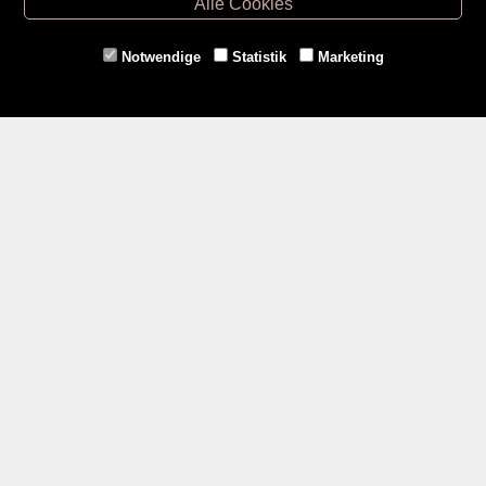
Alle Cookies
Eggenburg -
02984/3836
Horn -
02982/3942
Notwendige
Statistik
Marketing
Gmünd -
02852/20482
Zahlungsmethoden
Social Media
Service
Versandkosten
Kontakt