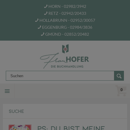
HORN - 02982/3942
RETZ - 02942/20433
HOLLABRUNN - 02952/30057
EGGENBURG - 02984/3836
GMÜND - 02852/20482
0
SUCHE
PS: Du bist meine