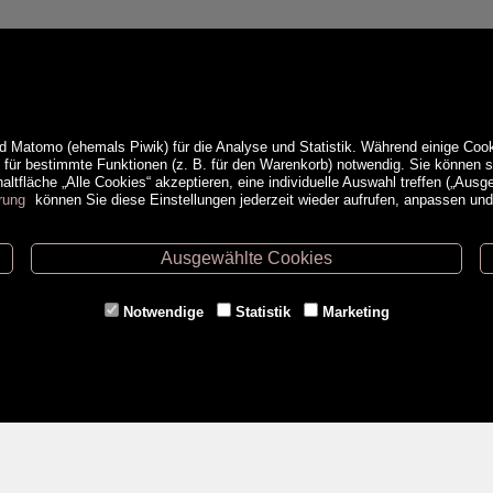
d Matomo (ehemals Piwik) für die Analyse und Statistik. Während einige Cook
e für bestimmte Funktionen (z. B. für den Warenkorb) notwendig. Sie können
ltfläche „Alle Cookies“ akzeptieren, eine individuelle Auswahl treffen („Ausg
rung
können Sie diese Einstellungen jederzeit wieder aufrufen, anpassen un
Ausgewählte Cookies
ethoden
Service
Notwendige
Statistik
Marketing
Versandkosten
Kontakt
AGB
a
Impressum
Datenschutz- & Cookieerklärung
Erweiterte Suche
Veranstaltungen
<VERTRAG WIDERRUFEN>