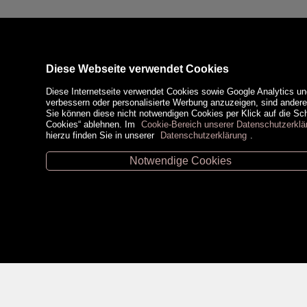
Diese Webseite verwendet Cookies
Diese Internetseite verwendet Cookies sowie Google Analytics un
verbessern oder personalisierte Werbung anzuzeigen, sind ander
Sie können diese nicht notwendigen Cookies per Klick auf die Scha
Cookies“ ablehnen. Im
Cookie-Bereich unserer Datenschutzerklä
hierzu finden Sie in unserer
Datenschutzerklärung
.
Notwendige Cookies
Unsere Öffnungszeiten
Zahlungsm
Retz -
02942/20433
Hollabrunn -
02952/30057
Eggenburg -
02984/3836
Horn -
02982/3942
Social Medi
Gmünd -
02852/20482