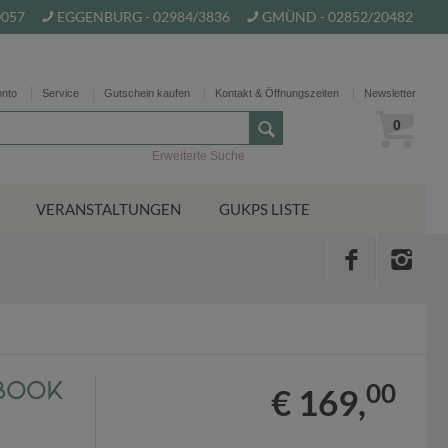
0057
EGGENBURG - 02984/3836
GMÜND - 02852/20482
onto
Service
Gutschein kaufen
Kontakt & Öffnungszeiten
Newsletter
0
Erweiterte Suche
VERANSTALTUNGEN
GUKPS LISTE
-Book
00
€ 169,