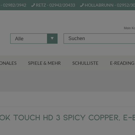
- 02982/3942
RETZ - 02942/20433
HOLLABRUNN - 02952/3
Mein K
Alle
ONALES
SPIELE & MEHR
SCHULLISTE
E-READING
k Touch HD 3 spicy copper, E