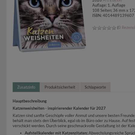
2026
Ars Edition
Auflage: 1. Auflage
108 Seiten; 36 mm x 1
ISBN: 4014489139607
(
0 Rezens
Zusatzinfo
Produktsicherheit
Schlagworte
Hauptbeschreibung
Katzenweisheiten - inspirierender Kalender für 2027
Katzen sind sanfte Geschöpfe voller Anmut und unsere besten Freunde
behält man stets den Überblick, egal ob im Büro oder zu Hause. Auf fe
verschickt werden. Durch seine geschmackvolle Gestaltung ist der Kal
Aufstellkalender mit Katzenzitaten:
Abwechslungsreiche Sprüche