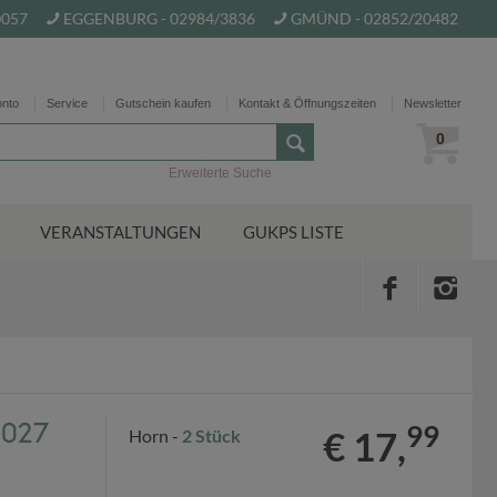
0057
EGGENBURG - 02984/3836
GMÜND - 02852/20482
onto
Service
Gutschein kaufen
Kontakt & Öffnungszeiten
Newsletter
0
Erweiterte Suche
VERANSTALTUNGEN
GUKPS LISTE
027
99
€ 17,
Horn -
2 Stück