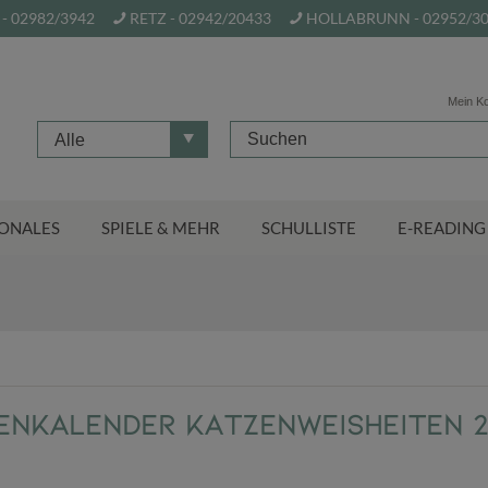
- 02982/3942
RETZ - 02942/20433
HOLLABRUNN - 02952/3
Mein K
Alle
ONALES
SPIELE & MEHR
SCHULLISTE
E-READING
enkalender Katzenweisheiten 2