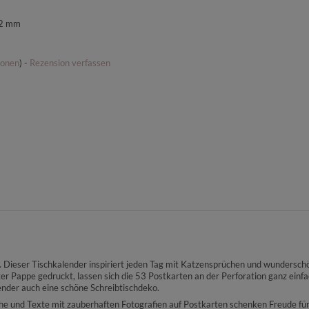
72 mm
ionen
) -
Rezension verfassen
. Dieser Tischkalender inspiriert jeden Tag mit Katzensprüchen und wunders
ster Pappe gedruckt, lassen sich die 53 Postkarten an der Perforation ganz e
ender auch eine schöne Schreibtischdeko.
 und Texte mit zauberhaften Fotografien auf Postkarten schenken Freude für