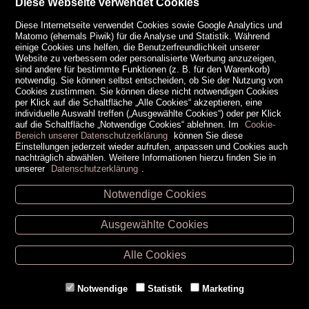
Diese Webseite verwendet Cookies
Diese Internetseite verwendet Cookies sowie Google Analytics und
Matomo (ehemals Piwik) für die Analyse und Statistik. Während
einige Cookies uns helfen, die Benutzerfreundlichkeit unserer
Website zu verbessern oder personalisierte Werbung anzuzeigen,
sind andere für bestimmte Funktionen (z. B. für den Warenkorb)
notwendig. Sie können selbst entscheiden, ob Sie der Nutzung von
Cookies zustimmen. Sie können diese nicht notwendigen Cookies
per Klick auf die Schaltfläche „Alle Cookies“ akzeptieren, eine
individuelle Auswahl treffen („Ausgewählte Cookies“) oder per Klick
auf die Schaltfläche „Notwendige Cookies“ ablehnen. Im
Cookie-
Bereich unserer Datenschutzerklärung
können Sie diese
Einstellungen jederzeit wieder aufrufen, anpassen und Cookies auch
nachträglich abwählen. Weitere Informationen hierzu finden Sie in
unserer
Datenschutzerklärung
.
Notwendige Cookies
Unsere Öffnungszeiten
Ausgewählte Cookies
Retz -
02942/20433
Hollabrunn -
02952/30057
Alle Cookies
Eggenburg -
02984/3836
Horn -
02982/3942
Notwendige
Statistik
Marketing
Gmünd -
02852/20482