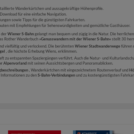
aillierte Wanderkärtchen und aussagekräftige Höhenprofile.
Download für eine einfache Navigation.
dungen sowie Tipps für die günstigsten Fahrkarten.
outen mit Empfehlungen für Sehenswürdigkeiten und gemütliche Gasthäuser.
t der
Wiener S-Bahn
gelangt man bequem und zügig in die Natur. Die herrliche
 Das Rother Wanderbuch
»Genusswandern mit der Wiener S-Bahn«
stellt 30 her
d vielfältig und verlockend. Die berühmten
Wiener Stadtwanderwege
führen 
gel
, die höchste Erhebung Wiens, erklimmen.
haft zu entspannten Spaziergängen verführt. Auch die Natur- und Kulturlandsch
r Alpenvorland
mit seinen Aussichtsbergen und Panoramablicken.
gbeschreibungen
, Wanderkärtchen mit eingezeichnetem Routenverlauf und
Hö
e Informationen zu den
S-Bahn-Verbindungen
und zu kostengünstigsten Fahrkar