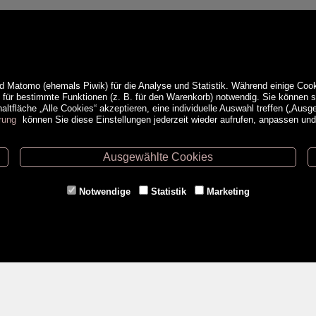
d Matomo (ehemals Piwik) für die Analyse und Statistik. Während einige Cook
e für bestimmte Funktionen (z. B. für den Warenkorb) notwendig. Sie können
ltfläche „Alle Cookies“ akzeptieren, eine individuelle Auswahl treffen („Ausg
rung
können Sie diese Einstellungen jederzeit wieder aufrufen, anpassen un
Ausgewählte Cookies
ethoden
Service
Notwendige
Statistik
Marketing
Versandkosten
Kontakt
AGB
a
Impressum
Datenschutz- & Cookieerklärung
Erweiterte Suche
Veranstaltungen
<VERTRAG WIDERRUFEN>