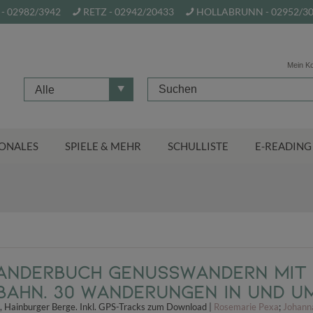
- 02982/3942
RETZ - 02942/20433
HOLLABRUNN - 02952/3
Mein K
Alle
ONALES
SPIELE & MEHR
SCHULLISTE
E-READING
anderbuch Genusswandern mit 
Bahn. 30 Wanderungen in und u
, Hainburger Berge. Inkl. GPS-Tracks zum Download |
Rosemarie Pexa
;
Johanna