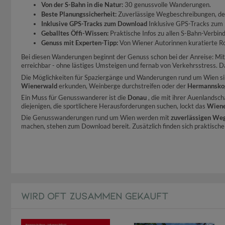
Von der S-Bahn in die Natur:
30 genussvolle Wanderungen.
Beste Planungssicherheit:
Zuverlässige Wegbeschreibungen, det
Inklusive GPS-Tracks zum Download
Inklusive GPS-Tracks zum 
Geballtes Öffi-Wissen:
Praktische Infos zu allen S-Bahn-Verbin
Genuss mit Experten-Tipp:
Von Wiener Autorinnen kuratierte R
Bei diesen Wanderungen beginnt der Genuss schon bei der Anreise: Mi
erreichbar - ohne lästiges Umsteigen und fernab von Verkehrsstress.
Die Möglichkeiten für Spaziergänge und Wanderungen rund um Wien sin
Wienerwald
erkunden, Weinberge durchstreifen oder der
Hermannsko
Ein Muss für Genusswanderer ist die
Donau
, die mit ihrer Auenlandsc
diejenigen, die sportlichere Herausforderungen suchen, lockt das
Wiene
Die Genusswanderungen rund um Wien werden mit
zuverlässigen We
machen, stehen zum Download bereit. Zusätzlich finden sich praktisch
WIRD OFT ZUSAMMEN GEKAUFT