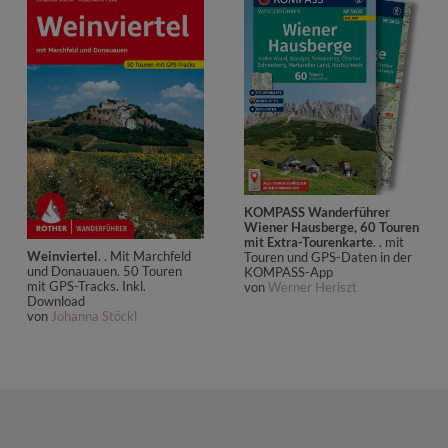
KOMPASS Wanderführer
Wiener Hausberge, 60 Touren
mit Extra-Tourenkarte
. . mit
Weinviertel
. . Mit Marchfeld
Touren und GPS-Daten in der
und Donauauen. 50 Touren
KOMPASS-App
mit GPS-Tracks. Inkl.
von
Werner Heriszt
Download
von
Johanna Stöckl