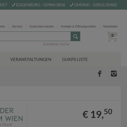
0057
EGGENBURG - 02984/3836
GMÜND - 02852/20482
onto
Service
Gutschein kaufen
Kontakt & Öffnungszeiten
Newsletter
0
Erweiterte Suche
VERANSTALTUNGEN
GUKPS LISTE
der
50
€ 19,
m Wien
 Stöckl