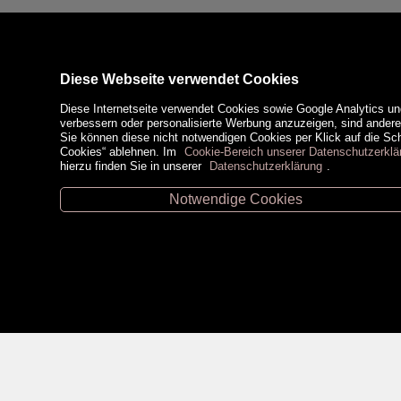
Diese Webseite verwendet Cookies
Diese Internetseite verwendet Cookies sowie Google Analytics un
verbessern oder personalisierte Werbung anzuzeigen, sind ander
Sie können diese nicht notwendigen Cookies per Klick auf die Scha
Cookies“ ablehnen. Im
Cookie-Bereich unserer Datenschutzerklä
hierzu finden Sie in unserer
Datenschutzerklärung
.
Notwendige Cookies
Unsere Öffnungszeiten
Zahlungsm
Retz -
02942/20433
Hollabrunn -
02952/30057
Eggenburg -
02984/3836
Horn -
02982/3942
Social Medi
Gmünd -
02852/20482