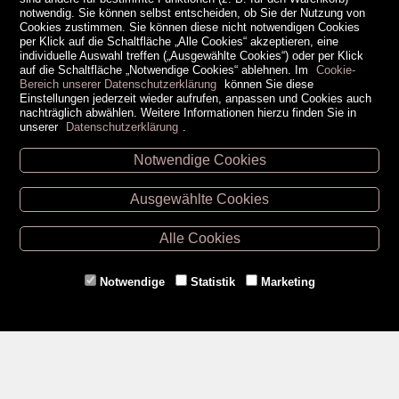
notwendig. Sie können selbst entscheiden, ob Sie der Nutzung von
Cookies zustimmen. Sie können diese nicht notwendigen Cookies
per Klick auf die Schaltfläche „Alle Cookies“ akzeptieren, eine
individuelle Auswahl treffen („Ausgewählte Cookies“) oder per Klick
auf die Schaltfläche „Notwendige Cookies“ ablehnen. Im
Cookie-
Bereich unserer Datenschutzerklärung
können Sie diese
Einstellungen jederzeit wieder aufrufen, anpassen und Cookies auch
nachträglich abwählen. Weitere Informationen hierzu finden Sie in
unserer
Datenschutzerklärung
.
Notwendige Cookies
Unsere Öffnungszeiten
Ausgewählte Cookies
Retz -
02942/20433
Hollabrunn -
02952/30057
Alle Cookies
Eggenburg -
02984/3836
Horn -
02982/3942
Notwendige
Statistik
Marketing
Gmünd -
02852/20482
Zahlungsmethoden