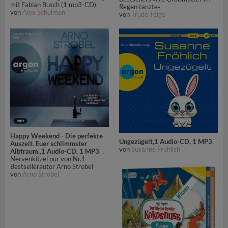
mit Fabian Busch (1 mp3-CD)
Regen tanzte«
von
Alex Schulman
von
Trude Teige
Happy Weekend - Die perfekte
Ungezügelt,1 Audio-CD, 1 MP3
.
Auszeit. Euer schlimmster
von
Susanne Fröhlich
Albtraum.,1 Audio-CD, 1 MP3
. .
Nervenkitzel pur von Nr.1-
Bestsellerautor Arno Strobel
von
Arno Strobel