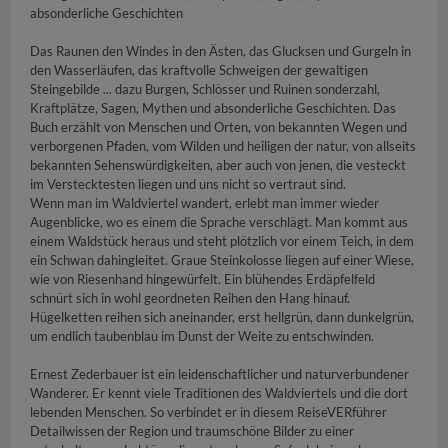
absonderliche Geschichten
Das Raunen den Windes in den Ästen, das Glucksen und Gurgeln in
den Wasserläufen, das kraftvolle Schweigen der gewaltigen
Steingebilde ... dazu Burgen, Schlösser und Ruinen sonderzahl,
Kraftplätze, Sagen, Mythen und absonderliche Geschichten. Das
Buch erzählt von Menschen und Orten, von bekannten Wegen und
verborgenen Pfaden, vom Wilden und heiligen der natur, von allseits
bekannten Sehenswürdigkeiten, aber auch von jenen, die vesteckt
im Verstecktesten liegen und uns nicht so vertraut sind.
Wenn man im Waldviertel wandert, erlebt man immer wieder
Augenblicke, wo es einem die Sprache verschlägt. Man kommt aus
einem Waldstück heraus und steht plötzlich vor einem Teich, in dem
ein Schwan dahingleitet. Graue Steinkolosse liegen auf einer Wiese,
wie von Riesenhand hingewürfelt. Ein blühendes Erdäpfelfeld
schnürt sich in wohl geordneten Reihen den Hang hinauf.
Hügelketten reihen sich aneinander, erst hellgrün, dann dunkelgrün,
um endlich taubenblau im Dunst der Weite zu entschwinden.
Ernest Zederbauer ist ein leidenschaftlicher und naturverbundener
Wanderer. Er kennt viele Traditionen des Waldviertels und die dort
lebenden Menschen. So verbindet er in diesem ReiseVERführer
Detailwissen der Region und traumschöne Bilder zu einer