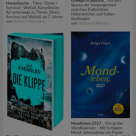
Urwege in Südtirol
. . Auf den
Hosentasche
. . Tiere / Dinos /
Spuren der Vergangenheit -
Survival / Weltall: Rätselblocks
zwischen Kultstätten,
für unterwegs zu Tieren, Dinos,
Höhenkirchen und frühen
Survival und Weltall; ab 7 Jahren
Siedlungen
von
Barbara Wernsing
von
Hanspaul Menara
Mondleben 2027
. . Der große
Wandkalender - Mit farbigem
Mond-Jahresplaner als Poster