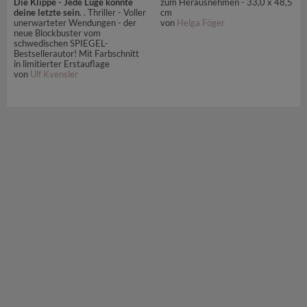
zum Herausnehmen - 33,0 x 48,5
Die Klippe - Jede Lüge könnte
cm
deine letzte sein
. . Thriller - Voller
von
Helga Föger
unerwarteter Wendungen - der
neue Blockbuster vom
schwedischen SPIEGEL-
Bestsellerautor! Mit Farbschnitt
in limitierter Erstauflage
von
Ulf Kvensler