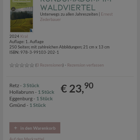
Waldviertel
Unterwegs zu allen Jahreszeiten |
Ernest
Zederbauer
2024
Kral
Auflage: 1. Auflage
250 Seiten; mit zahlreichen Abbildungen; 21 cm x 13 cm
ISBN: 978-3-99103-202-1
(
0 Rezensionen
) -
Rezension verfassen
90
€ 23,
Retz -
3 Stück
Hollabrunn -
1 Stück
Eggenburg -
1 Stück
Gmünd -
1 Stück
in den Warenkorb
Auf den Merkzettel