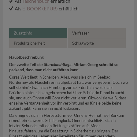
Als
Taschenbuch
erhältlich
Als
E-BOOK (EPUB)
erhältlich
Zusatzinfo
Verfasser
Produktsicherheit
Schlagworte
Hauptbeschreibung
Der zweite Teil der
Sturmland
-Saga. Miriam Georg schreibt so
packend, dass man nicht aufhören kann!
Coras Welt liegt in Scherben. Alles, was sie sich im Seebad
Norderney als Hauslehrerin aufgebaut hat, war vergebens. Doch wo
soll sie hin? Etwa nach Hamburg zurück - dorthin, wo sie alle
Brücken hinter sich abgebrochen hat? Ihre Schülerin Emmi braucht
sie, und auch Onnen will Cora nicht verlieren. Obwohl sie weiß, dass
er seine Vergangenheit vor ihr verbirgt und es für sie beide keine
Zukunft gibt, kann sie ihn nicht loslassen.
Da ereignet sich im Herbststurm vor Onnens Heimatinsel Borkum
erneut ein schweres Schiffsunglück. Onnen entschließt sich in
letzter Sekunde, mit den Rettungskräften aufs Meer
hinauszufahren, um die Besatzung in Sicherheit zu bringen. Der
Einsatz wird das Leben aller Beteiligten für immer verändern ...