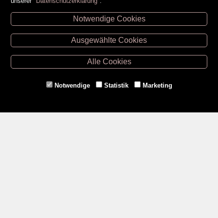
unserer
Datenschutzerklärung
.
Notwendige Cookies
Unsere Öffnungszeiten
Ausgewählte Cookies
Retz -
02942/20433
Hollabrunn -
02952/30057
Alle Cookies
Eggenburg -
02984/3836
Horn -
02982/3942
Notwendige
Statistik
Marketing
Gmünd -
02852/20482
Zahlungsmethoden
Social Media