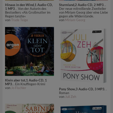
Hinaus in den Wind,1 Audio-CD,
Sturmland,2 Audio-CD, 2 MP3
. .
1 MP3
. . Von der Autorin des
Der neue mitreißende Zweiteiler
Bestsellers »Als Großmutter im
von Miriam Georg über eine Liebe
Regen tanzte«
gegen alle Widerstände.
von
Trude Teige
von
Miriam Georg
Klein aber tot,1 Audio-CD, 1
MP3
. . Ein Knuffingen-Krimi
von
Jo Fischler
Pony Show,3 Audio-CD, 3 MP3
. .
Roman
von
Juli Zeh