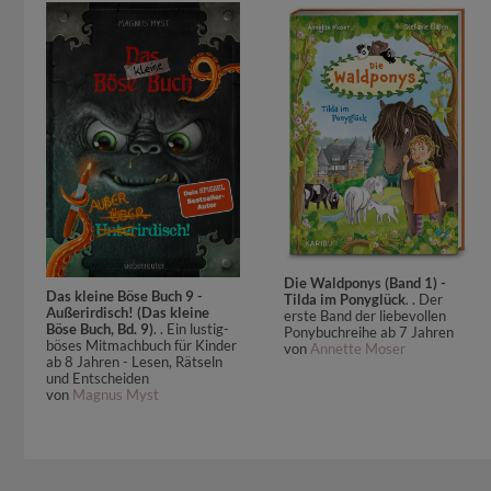
Die Waldponys (Band 1) -
Das kleine Böse Buch 9 -
Tilda im Ponyglück
. . Der
Außerirdisch! (Das kleine
erste Band der liebevollen
Böse Buch, Bd. 9)
. . Ein lustig-
Ponybuchreihe ab 7 Jahren
böses Mitmachbuch für Kinder
von
Annette Moser
ab 8 Jahren - Lesen, Rätseln
und Entscheiden
von
Magnus Myst