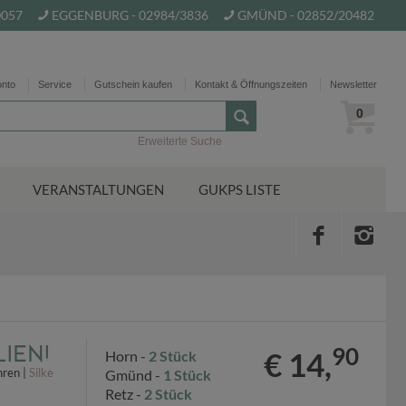
0057
EGGENBURG - 02984/3836
GMÜND - 02852/20482
onto
Service
Gutschein kaufen
Kontakt & Öffnungszeiten
Newsletter
0
Erweiterte Suche
VERANSTALTUNGEN
GUKPS LISTE
ien!
90
€ 14,
Horn -
2 Stück
hren |
Silke
Gmünd -
1 Stück
Retz -
2 Stück