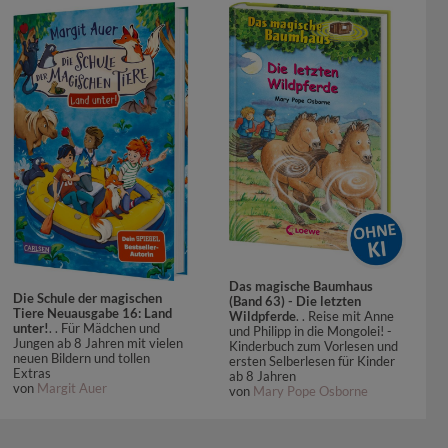
Das magische Baumhaus
Die Schule der magischen
(Band 63) - Die letzten
Tiere Neuausgabe 16: Land
Wildpferde
. . Reise mit Anne
unter!
. . Für Mädchen und
und Philipp in die Mongolei! -
Jungen ab 8 Jahren mit vielen
Kinderbuch zum Vorlesen und
neuen Bildern und tollen
ersten Selberlesen für Kinder
Extras
ab 8 Jahren
von
Margit Auer
von
Mary Pope Osborne