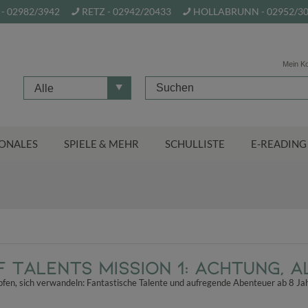
- 02982/3942
RETZ - 02942/20433
HOLLABRUNN - 02952/3
Mein K
Alle
ONALES
SPIELE & MEHR
SCHULLISTE
E-READING
 Talents Mission 1: Achtung, Al
pfen, sich verwandeln: Fantastische Talente und aufregende Abenteuer ab 8 Ja