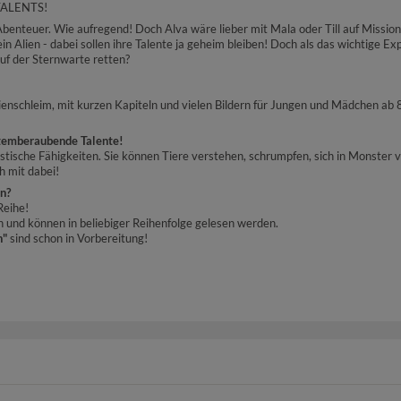
 TALENTS!
 Abenteuer. Wie aufregend! Doch Alva wäre lieber mit Mala oder Till auf Missio
in Alien - dabei sollen ihre Talente ja geheim bleiben! Doch als das wichtige 
f der Sternwarte retten?
enschleim, mit kurzen Kapiteln und vielen Bildern für Jungen und Mädchen ab 
 atemberaubende Talente!
sche Fähigkeiten. Sie können Tiere verstehen, schrumpfen, sich in Monster v
h mit dabei!
en?
Reihe!
n und können in beliebiger Reihenfolge gelesen werden.
n"
sind schon in Vorbereitung!