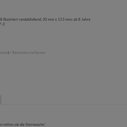
 illustriert randabfallend; 30 mm x 153 mm; ab 8 Jahre
7-2
ionen
) -
Rezension verfassen
n retten sie die Sternwarte!