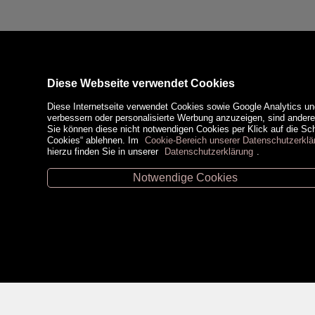
Diese Webseite verwendet Cookies
Diese Internetseite verwendet Cookies sowie Google Analytics un
verbessern oder personalisierte Werbung anzuzeigen, sind ander
Sie können diese nicht notwendigen Cookies per Klick auf die Scha
Cookies“ ablehnen. Im
Cookie-Bereich unserer Datenschutzerklä
hierzu finden Sie in unserer
Datenschutzerklärung
.
Notwendige Cookies
Unsere Öffnungszeiten
Zahlungsm
Retz -
02942/20433
Hollabrunn -
02952/30057
Eggenburg -
02984/3836
Horn -
02982/3942
Social Medi
Gmünd -
02852/20482