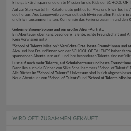
Eine galaktisch spannende erste Mission für die Kids der SCHOOL OF
Auf zur Sternwarte! Im Raketenauto geht es für Alva und Elwin los ins
öde heraus. Aus Langeweile verwandelt sich Elwin vor allen Kindern in e
und Elwin zusammenhalten. Können sie das Ferienprogramm und den Ru
Geheime Bienen-Spione und ein großer Alien-Auftritt:
Ein Abenteuer über ganz besondere Talente, echte Freundschaft und Ali
Kein Vorwissen nötig!
"School of Talents Mission": Verrückte Orte, beste Freund*innen und
Alva und ihre Freund*innen von der SCHOOL OF TALENTS haben fantasti
spannenden Abenteuern auf - und ihre besonderen Talente sind natürlic
Lust auf noch mehr Talente, auf Schulabenteuer und beste Freund*inn
Dann lies auch die Bücher von Silke Schellhammers "School of Talents"-
Alle Bücher im
"School of Talents"
-Universum sind in sich abgeschlosse
Neue Abenteuer von
"School of Talents"
und
"School of Talents Missio
WIRD OFT ZUSAMMEN GEKAUFT