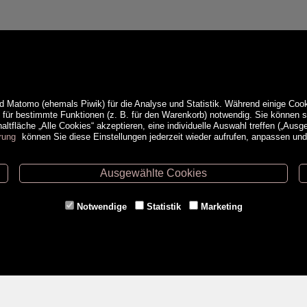
d Matomo (ehemals Piwik) für die Analyse und Statistik. Während einige Cook
e für bestimmte Funktionen (z. B. für den Warenkorb) notwendig. Sie können
ltfläche „Alle Cookies“ akzeptieren, eine individuelle Auswahl treffen („Ausg
rung
können Sie diese Einstellungen jederzeit wieder aufrufen, anpassen un
Ausgewählte Cookies
ethoden
Service
Notwendige
Statistik
Marketing
Versandkosten
Kontakt
AGB
a
Impressum
Datenschutz- & Cookieerklärung
Erweiterte Suche
Veranstaltungen