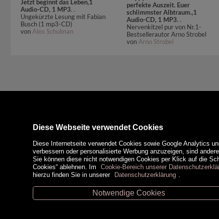
Jetzt beginnt das Leben,1
perfekte Auszeit. Euer
Audio-CD, 1 MP3
. .
schlimmster Albtraum.,1
Ungekürzte Lesung mit Fabian
Audio-CD, 1 MP3
. .
Busch (1 mp3-CD)
Nervenkitzel pur von Nr.1-
von
Alex Schulman
Bestsellerautor Arno Strobel
von
Arno Strobel
Diese Webseite verwendet Cookies
Diese Internetseite verwendet Cookies sowie Google Analytics un
verbessern oder personalisierte Werbung anzuzeigen, sind ander
Sie können diese nicht notwendigen Cookies per Klick auf die Scha
Cookies“ ablehnen. Im
Cookie-Bereich unserer Datenschutzerklä
hierzu finden Sie in unserer
Datenschutzerklärung
.
Notwendige Cookies
Unsere Öffnungszeiten
Zahlungsm
Retz -
02942/20433