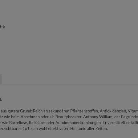
4-6
t.
aus gutem Grund: Reich an sekundären Pflanzenstoffen, Antioxidanzien, Vitamin
z wie beim Abnehmen oder als Beautybooster. Anthony William, der Begründer 
wie Borreliose, Reizdarm oder Autoimmunerkrankungen. Er vermittelt detaillie
rzichtbares 1x1 zum wohl effektivsten Heiltonic aller Zeiten.