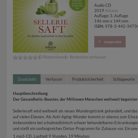
Audio CD
2019
Arkana
Auflage: 3. Auflage
146 mm x 144 mm
ISBN: 978-3-442-3473
Leseprobe
(
0 Rezensionen
) -
Rezension verfassen
Zusatzinfo
Verfasser
Produktsicherheit
Schlagworte
Hauptbeschreibung
Der Gesundheits-Booster, der Millionen Menschen weltweit begeister
Selleriesaft wird weltweit als neues Wundergetränk gehandelt, und das 
auf vielen Ebenen. Als Anti-Aging-Wunder kommt er ebenso zum Einsat
insbesondere bei schulmedizinisch schwer behandelbaren Erkrankungen 
und stellt ein umfangreiches Detox-Programm für Zuhause vor. Ein unve
1 mp3-CD, Laufzeit 9 Stunden, 19 Minuten.