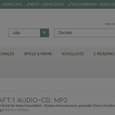
- 02982/3942
RETZ - 02942/20433
HOLLABRUNN - 02952/3
Mein K
Alle
ONALES
SPIELE & MEHR
SCHULLISTE
E-READING
aft,1 Audio-CD, MP3
d-Drink für deine Gesundheit - Starkes Immunsystem, gesunder Darm, strahle
g |
Anthony William