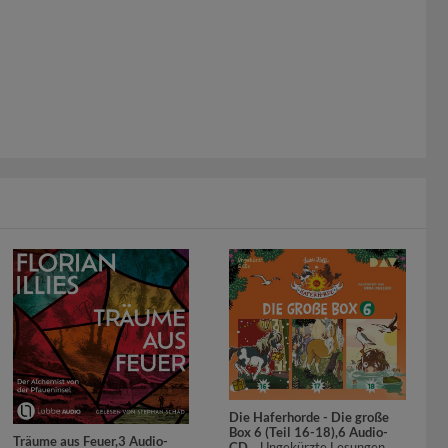
Die Haferhorde - Die große
Box 6 (Teil 16-18),6 Audio-
Träume aus Feuer,3 Audio-
CD
. . Ungekürzte Lesungen