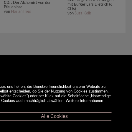
CD
. . Der Alchemist von der
mit Bürger Lars Dietrich (6
Pfaueninsel.
CDs)
von
Florian Illies
von
Suza Kolb
ies uns helfen, die Benutzerfreundlichkeit unserer Website zu
 selbst entscheiden, ob Sie der Nutzung von Cookies zustimmen.
ewählte Cookies“) oder per Klick auf die Schaltfläche „Notwendige
d Cookies auch nachträglich abwählen. Weitere Informationen
Alle Cookies