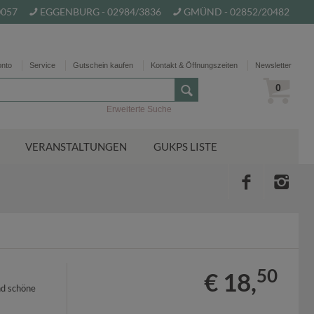
0057
EGGENBURG - 02984/3836
GMÜND - 02852/20482
onto
Service
Gutschein kaufen
Kontakt & Öffnungszeiten
Newsletter
0
Erweiterte Suche
VERANSTALTUNGEN
GUKPS LISTE
50
€ 18,
nd schöne