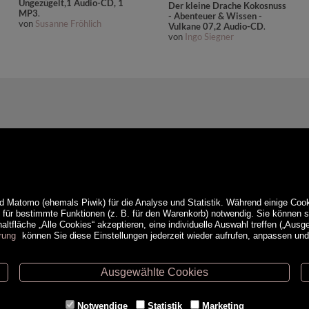
Ungezügelt,1 Audio-CD, 1
Der kleine Drache Kokosnuss
MP3
.
- Abenteuer & Wissen -
von
Susanne Fröhlich
Vulkane 07,2 Audio-CD
.
von
Ingo Siegner
d Matomo (ehemals Piwik) für die Analyse und Statistik. Während einige Cook
e für bestimmte Funktionen (z. B. für den Warenkorb) notwendig. Sie können
ltfläche „Alle Cookies“ akzeptieren, eine individuelle Auswahl treffen („Ausg
rung
können Sie diese Einstellungen jederzeit wieder aufrufen, anpassen un
Ausgewählte Cookies
ethoden
Service
Notwendige
Statistik
Marketing
Versandkosten