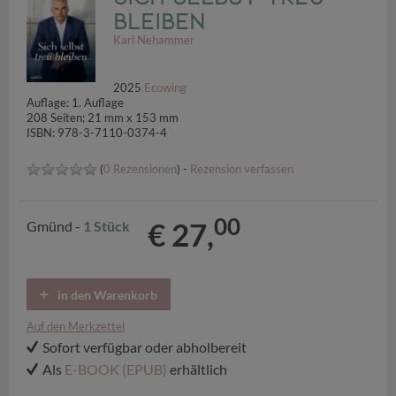
bleiben
Karl Nehammer
2025
Ecowing
Auflage: 1. Auflage
208 Seiten; 21 mm x 153 mm
ISBN: 978-3-7110-0374-4
(
0 Rezensionen
) -
Rezension verfassen
00
€ 27,
Gmünd -
1 Stück
in den Warenkorb
Auf den Merkzettel
Sofort verfügbar oder abholbereit
Als
E-BOOK (EPUB)
erhältlich