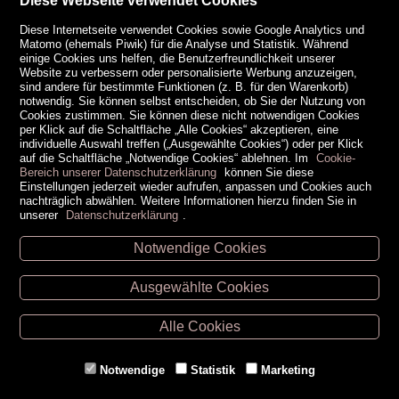
Diese Webseite verwendet Cookies
Diese Internetseite verwendet Cookies sowie Google Analytics und
Matomo (ehemals Piwik) für die Analyse und Statistik. Während
einige Cookies uns helfen, die Benutzerfreundlichkeit unserer
Website zu verbessern oder personalisierte Werbung anzuzeigen,
sind andere für bestimmte Funktionen (z. B. für den Warenkorb)
notwendig. Sie können selbst entscheiden, ob Sie der Nutzung von
Cookies zustimmen. Sie können diese nicht notwendigen Cookies
per Klick auf die Schaltfläche „Alle Cookies“ akzeptieren, eine
individuelle Auswahl treffen („Ausgewählte Cookies“) oder per Klick
auf die Schaltfläche „Notwendige Cookies“ ablehnen. Im
Cookie-
Bereich unserer Datenschutzerklärung
können Sie diese
Einstellungen jederzeit wieder aufrufen, anpassen und Cookies auch
nachträglich abwählen. Weitere Informationen hierzu finden Sie in
unserer
Datenschutzerklärung
.
Notwendige Cookies
Unsere Öffnungszeiten
Ausgewählte Cookies
Retz -
02942/20433
Hollabrunn -
02952/30057
Alle Cookies
Eggenburg -
02984/3836
Horn -
02982/3942
Notwendige
Statistik
Marketing
Gmünd -
02852/20482