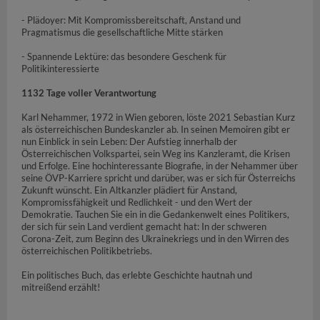
- Plädoyer: Mit Kompromissbereitschaft, Anstand und
Pragmatismus die gesellschaftliche Mitte stärken
- Spannende Lektüre: das besondere Geschenk für
Politikinteressierte
1132 Tage voller Verantwortung
Karl Nehammer, 1972 in Wien geboren, löste 2021 Sebastian Kurz
als österreichischen Bundeskanzler ab. In seinen Memoiren gibt er
nun Einblick in sein Leben: Der Aufstieg innerhalb der
Österreichischen Volkspartei, sein Weg ins Kanzleramt, die Krisen
und Erfolge. Eine hochinteressante Biografie, in der Nehammer über
seine ÖVP-Karriere spricht und darüber, was er sich für Österreichs
Zukunft wünscht. Ein Altkanzler plädiert für Anstand,
Kompromissfähigkeit und Redlichkeit - und den Wert der
Demokratie. Tauchen Sie ein in die Gedankenwelt eines Politikers,
der sich für sein Land verdient gemacht hat: In der schweren
Corona-Zeit, zum Beginn des Ukrainekriegs und in den Wirren des
österreichischen Politikbetriebs.
Ein politisches Buch, das erlebte Geschichte hautnah und
mitreißend erzählt!