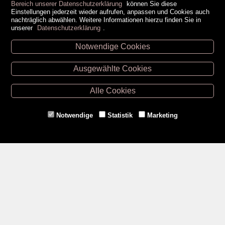
Bereich unserer Datenschutzerklärung
können Sie diese
Einstellungen jederzeit wieder aufrufen, anpassen und Cookies auch
nachträglich abwählen. Weitere Informationen hierzu finden Sie in
unserer
Datenschutzerklärung
.
Notwendige Cookies
Unsere Öffnungszeiten
Ausgewählte Cookies
Retz -
02942/20433
Hollabrunn -
02952/30057
Alle Cookies
Eggenburg -
02984/3836
Horn -
02982/3942
Notwendige
Statistik
Marketing
Gmünd -
02852/20482
Zahlungsmethoden
Social Media