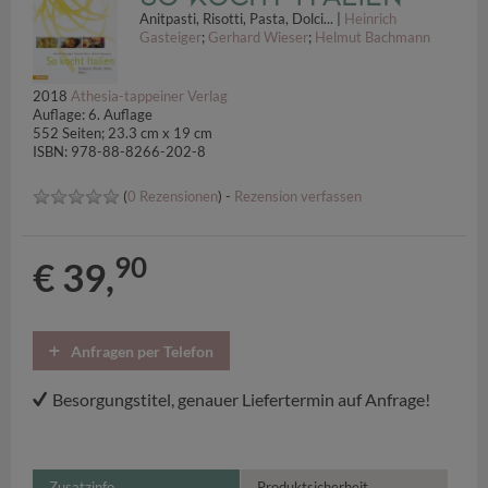
Anitpasti, Risotti, Pasta, Dolci... |
Heinrich
Gasteiger
;
Gerhard Wieser
;
Helmut Bachmann
2018
Athesia-tappeiner Verlag
Auflage: 6. Auflage
552 Seiten; 23.3 cm x 19 cm
ISBN: 978-88-8266-202-8
(
0 Rezensionen
) -
Rezension verfassen
90
€ 39,
Anfragen per Telefon
Besorgungstitel, genauer Liefertermin auf Anfrage!
Zusatzinfo
Produktsicherheit