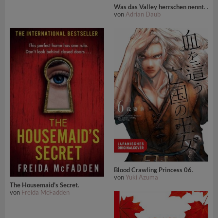
Was das Valley herrschen nennt
. .
von
Adrian Daub
Blood Crawling Princess 06
.
von
Yuki Azuma
The Housemaid's Secret
.
von
Freida McFadden