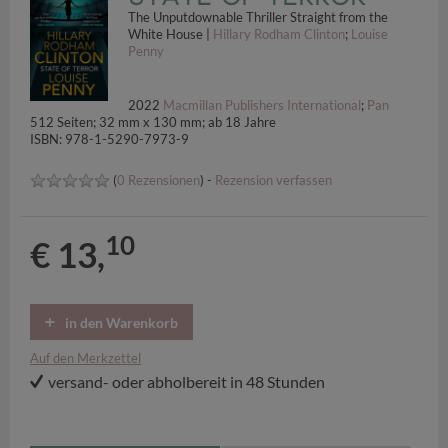
The Unputdownable Thriller Straight from the
White House |
Hillary Rodham Clinton
;
Louise
Penny
2022
Macmillan Publishers International
;
Pan
512 Seiten; 32 mm x 130 mm; ab 18 Jahre
ISBN: 978-1-5290-7973-9
(
0 Rezensionen
) -
Rezension verfassen
10
€ 13,
in den Warenkorb
Auf den Merkzettel
versand- oder abholbereit in 48 Stunden