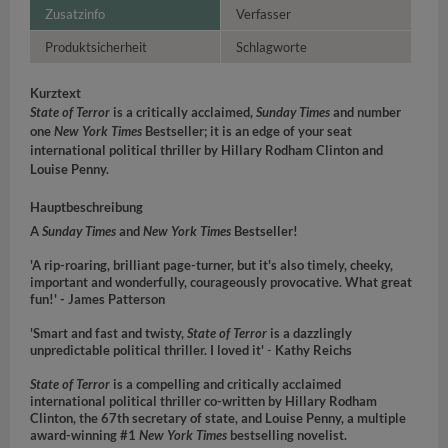
Zusatzinfo
Verfasser
Produktsicherheit
Schlagworte
Kurztext
State of Terror
is a critically acclaimed,
Sunday Times
and
number
one
New York Times
Bestseller; it is
an edge of your seat
international political thriller by Hillary Rodham Clinton and
Louise Penny.
Hauptbeschreibung
A
Sunday Times
and
New York Times
Bestseller!
'A rip-roaring, brilliant page-turner, but it's also timely, cheeky,
important and wonderfully, courageously provocative. What great
fun!' - James Patterson
'Smart and fast and twisty,
State of Terror
is a dazzlingly
unpredictable political thriller. I loved it'
-
Kathy Reichs
State of Terror
is a compelling and critically acclaimed
international political thriller co-written by Hillary Rodham
Clinton, the 67th secretary of state, and Louise Penny, a multiple
award-winning #1
New York Times
bestselling novelist.