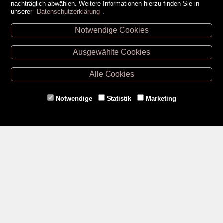
nachträglich abwählen. Weitere Informationen hierzu finden Sie in
unserer
Datenschutzerklärung
.
Notwendige Cookies
Unsere Öffnungszeiten
Ausgewählte Cookies
Retz -
02942/20433
Hollabrunn -
02952/30057
Alle Cookies
Eggenburg -
02984/3836
Horn -
02982/3942
Notwendige
Statistik
Marketing
Gmünd -
02852/20482
Zahlungsmethoden
Social Media